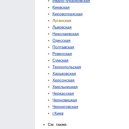
Ивано-Франковская
Киевская
Кировоградская
Луганская
Львовская
Николаевская
Одесская
Полтавская
Ровенская
Сумская
Тернопольская
Харьковская
Херсонская
Хмельницкая
Черкасская
Черновицкая
Черниговская
г.Киев
См. также: