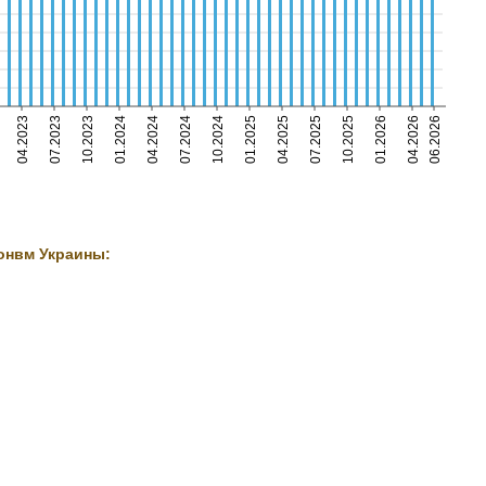
04.2023
07.2023
10.2023
01.2024
04.2024
07.2024
10.2024
01.2025
04.2025
07.2025
10.2025
01.2026
04.2026
06.2026
онвм Украины: