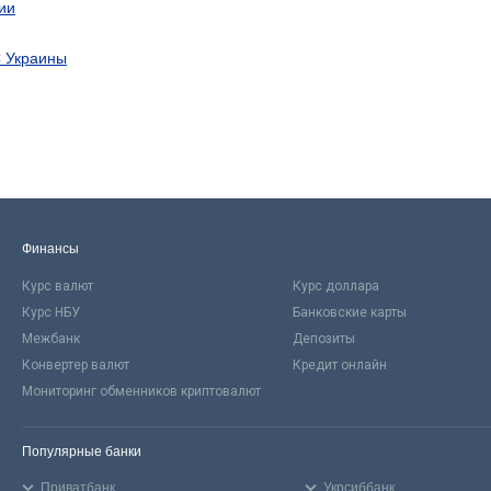
ии
С Украины
Финансы
Курс валют
Курс доллара
Курс НБУ
Банковские карты
Межбанк
Депозиты
Конвертер валют
Кредит онлайн
Мониторинг обменников криптовалют
Популярные банки
Приватбанк
Укрсиббанк