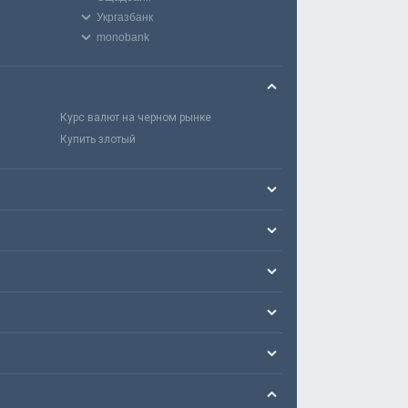
Укргазбанк
monobank
Курс валют на черном рынке
Купить злотый