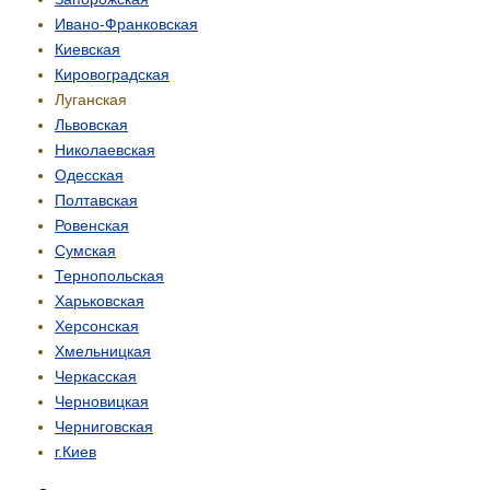
Ивано-Франковская
Киевская
Кировоградская
Луганская
Львовская
Николаевская
Одесская
Полтавская
Ровенская
Сумская
Тернопольская
Харьковская
Херсонская
Хмельницкая
Черкасская
Черновицкая
Черниговская
г.Киев