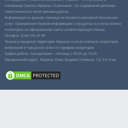
понимании Закона Украины «О рекламе». За содержание рекламы
ответственность несёт рекламодатель.
Информация на данной странице не является рекламой банковских
услуг. Проверенную банком информацию о продуктах и услугах можно
посмотреть на официальном сайте соответствующего банка.
Телефон: (044) 392-47-40
Звонок в пределах территории Украины со всех номеров операторов
мобильной и городской связи по тарифам операторов
График работы: понедельник – пятница с 09:00 до 18:00
Юридический адрес: Украина, Киев, Вадима Гетьмана, 1-Б, 3-й этаж