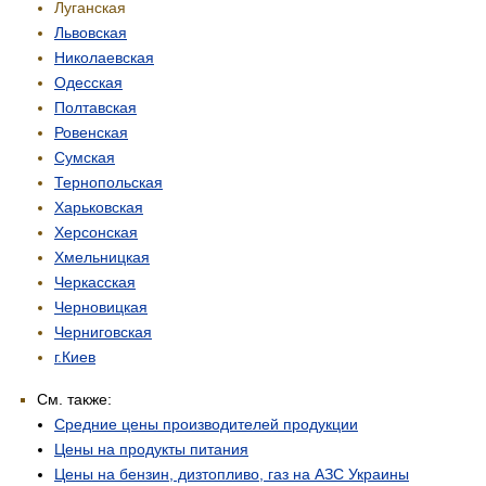
Луганская
Львовская
Николаевская
Одесская
Полтавская
Ровенская
Сумская
Тернопольская
Харьковская
Херсонская
Хмельницкая
Черкасская
Черновицкая
Черниговская
г.Киев
См. также:
Средние цены производителей продукции
Цены на продукты питания
Цены на бензин, дизтопливо, газ на АЗС Украины