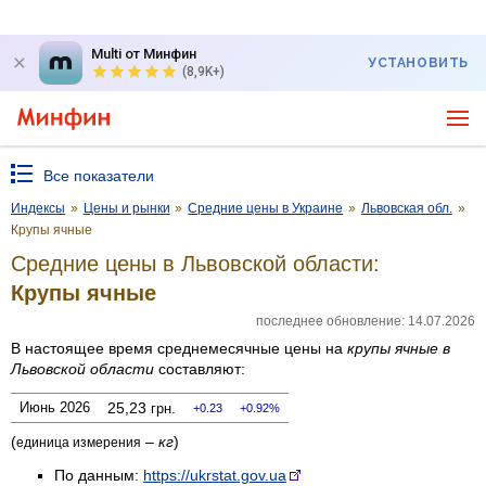
Multi от Минфин
УСТАНОВИТЬ
(8,9K+)
Все показатели
Индексы
»
Цены и рынки
»
Средние цены в Украине
»
Львовская обл.
»
Крупы ячные
Средние цены в Львовской области:
Крупы ячные
последнее обновление: 14.07.2026
В настоящее время среднемесячные цены на
крупы ячные
в
Львовской области
составляют:
Июнь 2026
25,23
грн.
0.23
0.92%
(
–
кг
)
единица измерения
По данным:
https://ukrstat.gov.ua