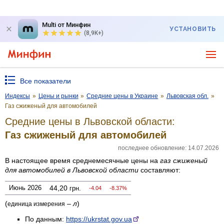
Multi от Минфин
УСТАНОВИТЬ
(8,9K+)
Все показатели
Индексы
»
Цены и рынки
»
Средние цены в Украине
»
Львовская обл.
»
Газ сжиженый для автомобилей
Средние цены в Львовской области:
Газ сжиженый для автомобилей
последнее обновление: 14.07.2026
В настоящее время среднемесячные цены на
газ сжиженый
для автомобилей
в Львовской области
составляют:
Июнь 2026
44,20
грн.
-4.04
-8.37%
(
–
л
)
единица измерения
По данным:
https://ukrstat.gov.ua