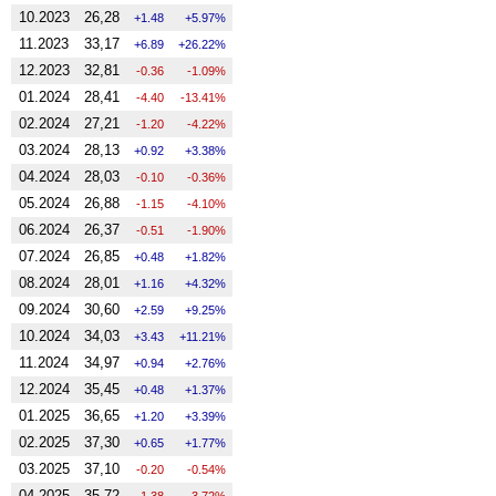
10.2023
26,28
1.48
5.97%
11.2023
33,17
6.89
26.22%
12.2023
32,81
-0.36
-1.09%
01.2024
28,41
-4.40
-13.41%
02.2024
27,21
-1.20
-4.22%
03.2024
28,13
0.92
3.38%
04.2024
28,03
-0.10
-0.36%
05.2024
26,88
-1.15
-4.10%
06.2024
26,37
-0.51
-1.90%
07.2024
26,85
0.48
1.82%
08.2024
28,01
1.16
4.32%
09.2024
30,60
2.59
9.25%
10.2024
34,03
3.43
11.21%
11.2024
34,97
0.94
2.76%
12.2024
35,45
0.48
1.37%
01.2025
36,65
1.20
3.39%
02.2025
37,30
0.65
1.77%
03.2025
37,10
-0.20
-0.54%
04.2025
35,72
-1.38
-3.72%