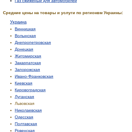
Газ сжиженый для автомобилей
Средние цены на товары и услуги по регионвм Украины:
Украина
Винницкая
Волынская
Днепропетровская
Донецкая
Житомирская
Закарпатская
Запорожская
Ивано-Франковская
Киевская
Кировоградская
Луганская
Львовская
Николаевская
Одесская
Полтавская
Ровенская