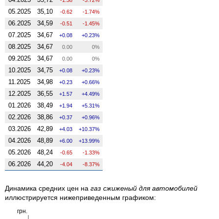
05.2025
35,10
-0.62
-1.74%
06.2025
34,59
-0.51
-1.45%
07.2025
34,67
0.08
0.23%
08.2025
34,67
0.00
0%
09.2025
34,67
0.00
0%
10.2025
34,75
0.08
0.23%
11.2025
34,98
0.23
0.66%
12.2025
36,55
1.57
4.49%
01.2026
38,49
1.94
5.31%
02.2026
38,86
0.37
0.96%
03.2026
42,89
4.03
10.37%
04.2026
48,89
6.00
13.99%
05.2026
48,24
-0.65
-1.33%
06.2026
44,20
-4.04
-8.37%
Динамика средних цен на
газ сжиженый для автомобилей
иллюстрируется нижеприведенным графиком:
грн.