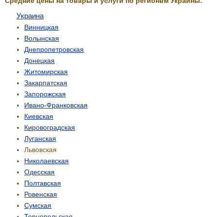
Средние цены на товары и услуги по регионвм Украины:
Украина
Винницкая
Волынская
Днепропетровская
Донецкая
Житомирская
Закарпатская
Запорожская
Ивано-Франковская
Киевская
Кировоградская
Луганская
Львовская
Николаевская
Одесская
Полтавская
Ровенская
Сумская
Тернопольская