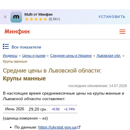
Multi от Минфин
УСТАНОВИТЬ
(8,9K+)
Все показатели
Индексы
»
Цены и рынки
»
Средние цены в Украине
»
Львовская обл.
»
Крупы манные
Средние цены в Львовской области:
Крупы манные
последнее обновление: 14.07.2026
В настоящее время среднемесячные цены на
крупы манные
в
Львовской области
составляют:
Июнь 2026
29,20
грн.
0.50
1.74%
(
–
кг
)
единица измерения
По данным:
https://ukrstat.gov.ua