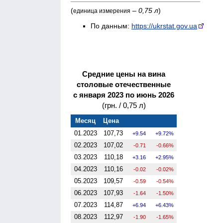
(
–
0,75 л
)
единица измерения
По данным:
https://ukrstat.gov.ua
Средние цены на вина
столовые отечественные
с января 2023 по июнь 2026
(грн. / 0,75 л)
Месяц
Цена
01.2023
107,73
9.54
9.72%
02.2023
107,02
-0.71
-0.66%
03.2023
110,18
3.16
2.95%
04.2023
110,16
-0.02
-0.02%
05.2023
109,57
-0.59
-0.54%
06.2023
107,93
-1.64
-1.50%
07.2023
114,87
6.94
6.43%
08.2023
112,97
-1.90
-1.65%