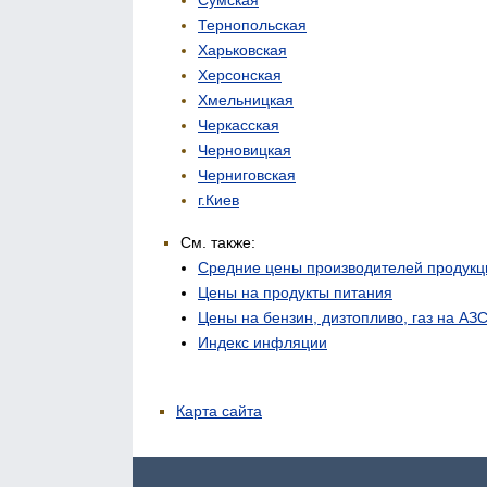
Тернопольская
Харьковская
Херсонская
Хмельницкая
Черкасская
Черновицкая
Черниговская
г.Киев
См. также:
Средние цены производителей продукц
Цены на продукты питания
Цены на бензин, дизтопливо, газ на АЗ
Индекс инфляции
Карта сайта