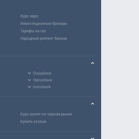
Курс евро
Инвестиционные брокеры
Тарифы на газ
Народный рейтинг банков
Ощадбанк
Укргазбанк
monobank
Курс валют на черном рынке
Купить злотый