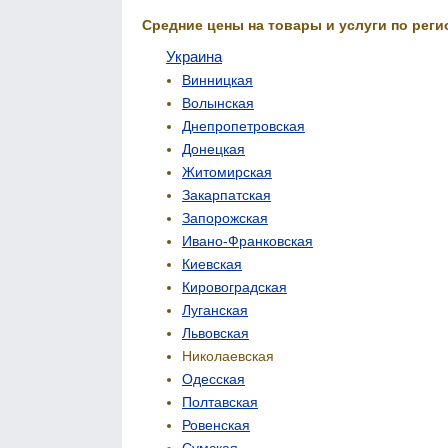
Средние цены на товары и услуги по реги
Украина
Винницкая
Волынская
Днепропетровская
Донецкая
Житомирская
Закарпатская
Запорожская
Ивано-Франковская
Киевская
Кировоградская
Луганская
Львовская
Николаевская
Одесская
Полтавская
Ровенская
Сумская