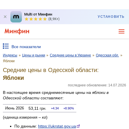
Multi от Минфин
УСТАНОВИТЬ
(8,9K+)
Все показатели
Индексы
»
Цены и рынки
»
Средние цены в Украине
»
Одесская обл.
»
Яблоки
Средние цены в Одесской области:
Яблоки
последнее обновление: 14.07.2026
В настоящее время среднемесячные цены на
яблоки
в
Одесской области
составляют:
Июнь 2026
53,11
грн.
4.34
8.90%
(
–
кг
)
единица измерения
По данным:
https://ukrstat.gov.ua