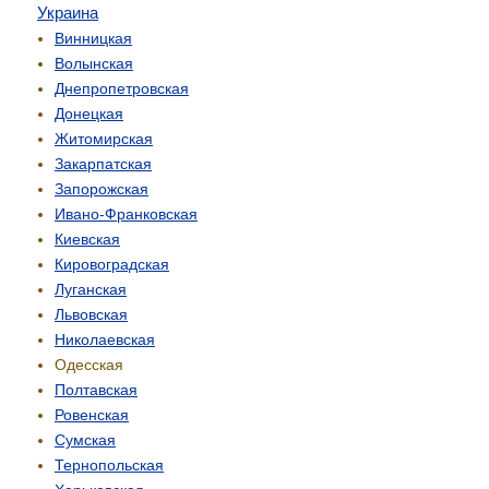
Украина
Винницкая
Волынская
Днепропетровская
Донецкая
Житомирская
Закарпатская
Запорожская
Ивано-Франковская
Киевская
Кировоградская
Луганская
Львовская
Николаевская
Одесская
Полтавская
Ровенская
Сумская
Тернопольская