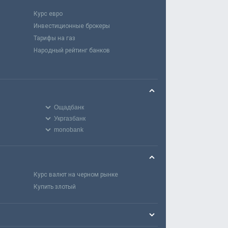
Курс евро
Инвестиционные брокеры
Тарифы на газ
Народный рейтинг банков
Ощадбанк
Укргазбанк
monobank
Курс валют на черном рынке
Купить злотый