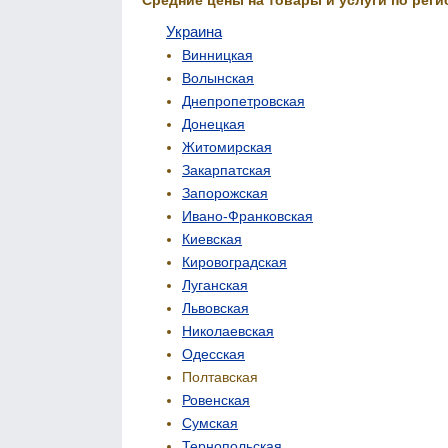
Украина
Винницкая
Волынская
Днепропетровская
Донецкая
Житомирская
Закарпатская
Запорожская
Ивано-Франковская
Киевская
Кировоградская
Луганская
Львовская
Николаевская
Одесская
Полтавская
Ровенская
Сумская
Тернопольская