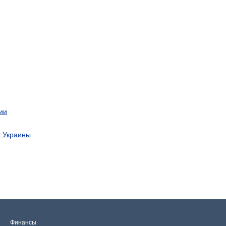
ии
С Украины
Финансы