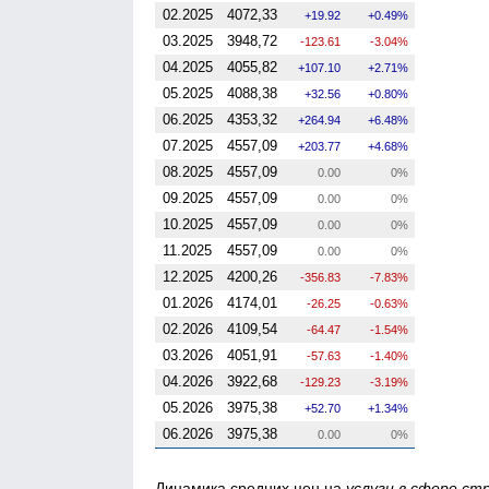
02.2025
4072,33
19.92
0.49%
03.2025
3948,72
-123.61
-3.04%
04.2025
4055,82
107.10
2.71%
05.2025
4088,38
32.56
0.80%
06.2025
4353,32
264.94
6.48%
07.2025
4557,09
203.77
4.68%
08.2025
4557,09
0.00
0%
09.2025
4557,09
0.00
0%
10.2025
4557,09
0.00
0%
11.2025
4557,09
0.00
0%
12.2025
4200,26
-356.83
-7.83%
01.2026
4174,01
-26.25
-0.63%
02.2026
4109,54
-64.47
-1.54%
03.2026
4051,91
-57.63
-1.40%
04.2026
3922,68
-129.23
-3.19%
05.2026
3975,38
52.70
1.34%
06.2026
3975,38
0.00
0%
Динамика средних цен на
услуги в сфере ст