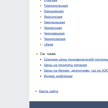
Тернопольская
Харьковская
Херсонская
Хмельницкая
Черкасская
Черновицкая
Черниговская
г.Киев
См. также:
Средние цены производителей продукц
Цены на продукты питания
Цены на бензин, дизтопливо, газ на АЗ
Индекс инфляции
Карта сайта