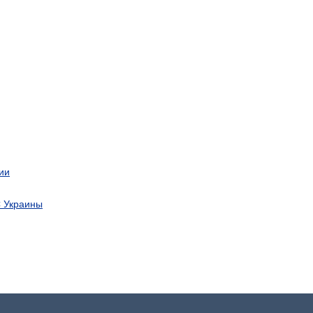
ии
С Украины