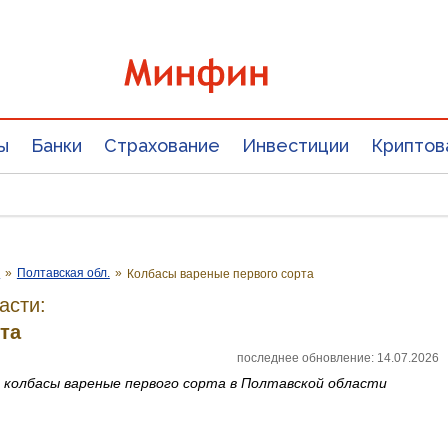
ы
Банки
Страхование
Инвестиции
Криптов
е
»
Полтавская обл.
»
Колбасы вареные первого сорта
асти:
та
последнее обновление: 14.07.2026
а
колбасы вареные первого сорта
в Полтавской области