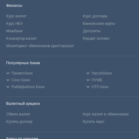
Финансы
Курс валют
Курс доллара
Курс НБУ
Банковские карты
Межбанк
Депозиты
Конвертер валют
Кредит онлайн
Мониторинг обменников криптовалют
Популярные банки
Приватбанк
Укрсиббанк
Сенс Банк
ПУМБ
Райффайзен Банк
ОТП банк
Валютный аукцион
Обмен валют
Курс валют в обменниках
Купить доллар
Купить евро
Курсы по городам