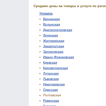
Средние цены на товары и услуги по реги
Украина
Винницкая
Волынская
Днепропетровская
Донецкая
Житомирская
Закарпатская
Запорожская
Ивано-Франковская
Киевская
Кировоградская
Луганская
Львовская
Николаевская
Одесская
Полтавская
Ровенская
Сумская