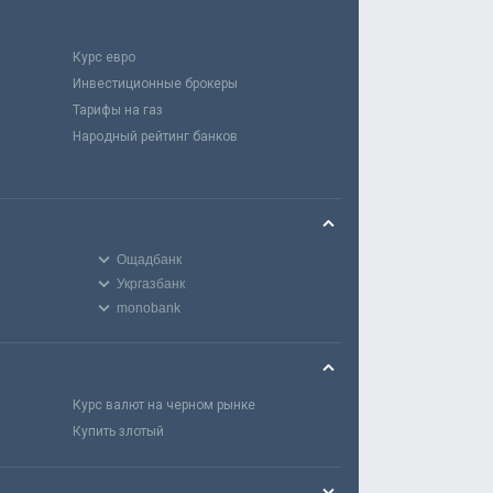
Курс евро
Инвестиционные брокеры
Тарифы на газ
Народный рейтинг банков
Ощадбанк
Укргазбанк
monobank
Курс валют на черном рынке
Купить злотый