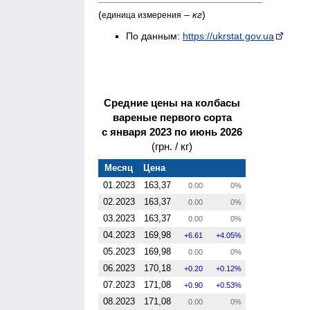
(
–
кг
)
единица измерения
По данным:
https://ukrstat.gov.ua
Средние цены на колбасы
вареные первого сорта
с января 2023 по июнь 2026
(грн. / кг)
Месяц
Цена
01.2023
163,37
0.00
0%
02.2023
163,37
0.00
0%
03.2023
163,37
0.00
0%
04.2023
169,98
6.61
4.05%
05.2023
169,98
0.00
0%
06.2023
170,18
0.20
0.12%
07.2023
171,08
0.90
0.53%
08.2023
171,08
0.00
0%