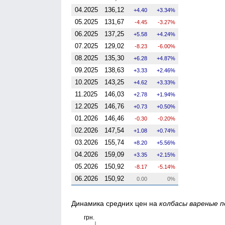
04.2025
136,12
4.40
3.34%
05.2025
131,67
-4.45
-3.27%
06.2025
137,25
5.58
4.24%
07.2025
129,02
-8.23
-6.00%
08.2025
135,30
6.28
4.87%
09.2025
138,63
3.33
2.46%
10.2025
143,25
4.62
3.33%
11.2025
146,03
2.78
1.94%
12.2025
146,76
0.73
0.50%
01.2026
146,46
-0.30
-0.20%
02.2026
147,54
1.08
0.74%
03.2026
155,74
8.20
5.56%
04.2026
159,09
3.35
2.15%
05.2026
150,92
-8.17
-5.14%
06.2026
150,92
0.00
0%
Динамика средних цен на
колбасы вареные п
грн.