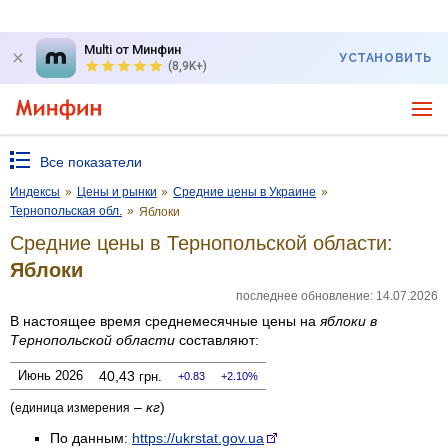
Multi от Минфин
УСТАНОВИТЬ
(8,9K+)
Все показатели
Индексы
»
Цены и рынки
»
Средние цены в Украине
»
Тернопольская обл.
»
Яблоки
Средние цены в Тернопольской области:
Яблоки
последнее обновление: 14.07.2026
В настоящее время среднемесячные цены на
яблоки
в
Тернопольской области
составляют:
Июнь 2026
40,43
грн.
0.83
2.10%
(
–
кг
)
единица измерения
По данным:
https://ukrstat.gov.ua