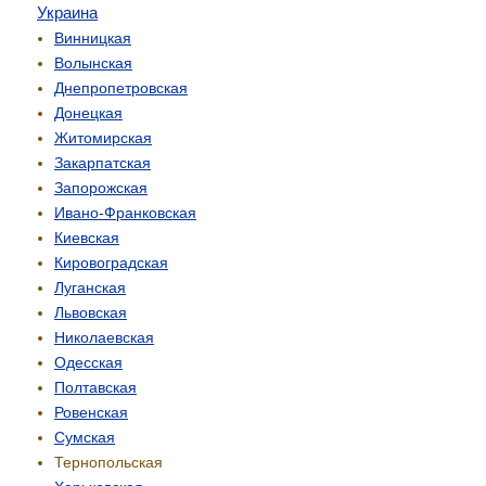
Украина
Винницкая
Волынская
Днепропетровская
Донецкая
Житомирская
Закарпатская
Запорожская
Ивано-Франковская
Киевская
Кировоградская
Луганская
Львовская
Николаевская
Одесская
Полтавская
Ровенская
Сумская
Тернопольская