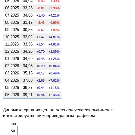
05.2025
34,04
-0.45
-1.30%
06.2025
33,23
-0.81
-2.38%
07.2025
34,63
1.40
4.21%
08.2025
31,17
-3.46
-9.99%
09.2025
30,55
-0.62
-1.99%
10.2025
32,02
1.47
4.81%
11.2025
33,56
1.54
4.81%
12.2025
34,26
0.70
2.09%
01.2026
34,69
0.43
1.26%
02.2026
34,98
0.29
0.84%
03.2026
35,15
0.17
0.49%
04.2026
37,83
2.68
7.62%
05.2026
38,27
0.44
1.16%
06.2026
39,21
0.94
2.46%
Динамика средних цен на
пиво отечественных марок
иллюстрируется нижеприведенным графиком:
грн.
50