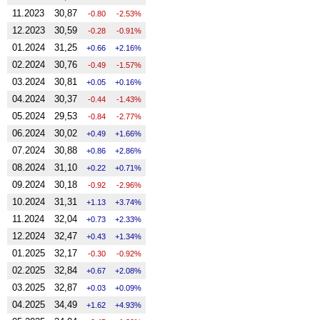
11.2023
30,87
-0.80
-2.53%
12.2023
30,59
-0.28
-0.91%
01.2024
31,25
0.66
2.16%
02.2024
30,76
-0.49
-1.57%
03.2024
30,81
0.05
0.16%
04.2024
30,37
-0.44
-1.43%
05.2024
29,53
-0.84
-2.77%
06.2024
30,02
0.49
1.66%
07.2024
30,88
0.86
2.86%
08.2024
31,10
0.22
0.71%
09.2024
30,18
-0.92
-2.96%
10.2024
31,31
1.13
3.74%
11.2024
32,04
0.73
2.33%
12.2024
32,47
0.43
1.34%
01.2025
32,17
-0.30
-0.92%
02.2025
32,84
0.67
2.08%
03.2025
32,87
0.03
0.09%
04.2025
34,49
1.62
4.93%