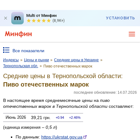
Multi от Минфин
УСТАНОВИТЬ
(8,9K+)
Все показатели
Индексы
»
Цены и рынки
»
Средние цены в Украине
»
Тернопольская обл.
»
Пиво отечественных марок
Средние цены в Тернопольской области:
Пиво отечественных марок
последнее обновление: 14.07.2026
В настоящее время среднемесячные цены на
пиво
отечественных марок
в Тернопольской области
составляют:
Июнь 2026
39,21
грн.
0.94
2.46%
(
–
0,5 л
)
единица измерения
По данным:
https://ukrstat.gov.ua