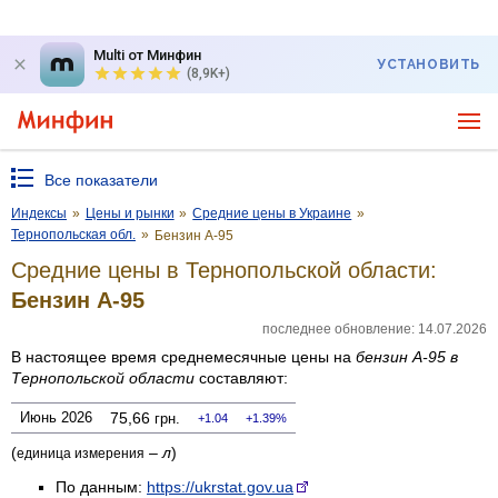
Multi от Минфин
УСТАНОВИТЬ
(8,9K+)
Все показатели
Индексы
»
Цены и рынки
»
Средние цены в Украине
»
Тернопольская обл.
»
Бензин А-95
Средние цены в Тернопольской области:
Бензин А-95
последнее обновление: 14.07.2026
В настоящее время среднемесячные цены на
бензин А-95
в
Тернопольской области
составляют:
Июнь 2026
75,66
грн.
1.04
1.39%
(
–
л
)
единица измерения
По данным:
https://ukrstat.gov.ua