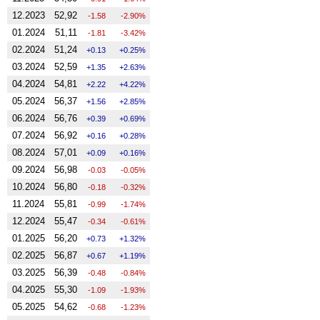
12.2023
52,92
-1.58
-2.90%
01.2024
51,11
-1.81
-3.42%
02.2024
51,24
0.13
0.25%
03.2024
52,59
1.35
2.63%
04.2024
54,81
2.22
4.22%
05.2024
56,37
1.56
2.85%
06.2024
56,76
0.39
0.69%
07.2024
56,92
0.16
0.28%
08.2024
57,01
0.09
0.16%
09.2024
56,98
-0.03
-0.05%
10.2024
56,80
-0.18
-0.32%
11.2024
55,81
-0.99
-1.74%
12.2024
55,47
-0.34
-0.61%
01.2025
56,20
0.73
1.32%
02.2025
56,87
0.67
1.19%
03.2025
56,39
-0.48
-0.84%
04.2025
55,30
-1.09
-1.93%
05.2025
54,62
-0.68
-1.23%