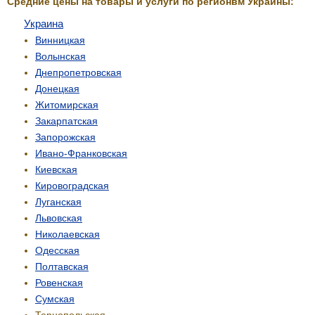
Средние цены на товары и услуги по регионвм Украины:
Украина
Винницкая
Волынская
Днепропетровская
Донецкая
Житомирская
Закарпатская
Запорожская
Ивано-Франковская
Киевская
Кировоградская
Луганская
Львовская
Николаевская
Одесская
Полтавская
Ровенская
Сумская
Тернопольская