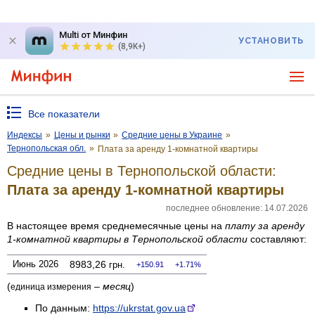
Multi от Минфин
УСТАНОВИТЬ
(8,9K+)
Все показатели
Индексы
»
Цены и рынки
»
Средние цены в Украине
»
Тернопольская обл.
»
Плата за аренду 1-комнатной квартиры
Средние цены в Тернопольской области:
Плата за аренду 1-комнатной квартиры
последнее обновление: 14.07.2026
В настоящее время среднемесячные цены на
плату за аренду
1-комнатной квартиры
в Тернопольской области
составляют:
Июнь 2026
8983,26
грн.
150.91
1.71%
(
–
месяц
)
единица измерения
По данным:
https://ukrstat.gov.ua