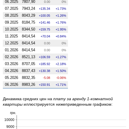
06.2025
7807,90
0.00
0%
07.2025
7943,24
135.34
1.73%
08.2025
8043,29
100.05
1.26%
09.2025
8184,75
141.46
1.76%
10.2025
8344,50
159.75
1.95%
11.2025
8414,54
70.04
0.84%
12.2025
8414,54
0.00
0%
01.2026
8414,54
0.00
0%
02.2026
8521,13
106.59
1.27%
03.2026
8707,05
185.92
2.18%
04.2026
8837,43
130.38
1.50%
05.2026
8832,35
-5.08
-0.06%
06.2026
8983,26
150.91
1.71%
Динамика средних цен на
плату за аренду 1-комнатной
квартиры
иллюстрируется нижеприведенным графиком:
грн.
10000
9000