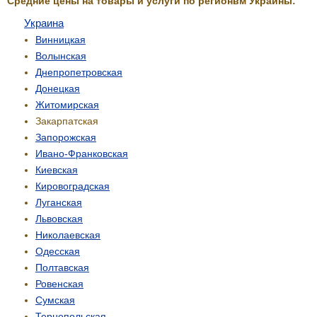
Средние цены на товары и услуги по регионвм Украины:
Украина
Винницкая
Волынская
Днепропетровская
Донецкая
Житомирская
Закарпатская
Запорожская
Ивано-Франковская
Киевская
Кировоградская
Луганская
Львовская
Николаевская
Одесская
Полтавская
Ровенская
Сумская
Тернопольская