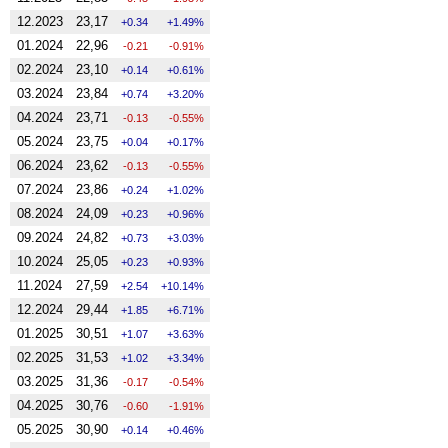
12.2023
23,17
0.34
1.49%
01.2024
22,96
-0.21
-0.91%
02.2024
23,10
0.14
0.61%
03.2024
23,84
0.74
3.20%
04.2024
23,71
-0.13
-0.55%
05.2024
23,75
0.04
0.17%
06.2024
23,62
-0.13
-0.55%
07.2024
23,86
0.24
1.02%
08.2024
24,09
0.23
0.96%
09.2024
24,82
0.73
3.03%
10.2024
25,05
0.23
0.93%
11.2024
27,59
2.54
10.14%
12.2024
29,44
1.85
6.71%
01.2025
30,51
1.07
3.63%
02.2025
31,53
1.02
3.34%
03.2025
31,36
-0.17
-0.54%
04.2025
30,76
-0.60
-1.91%
05.2025
30,90
0.14
0.46%