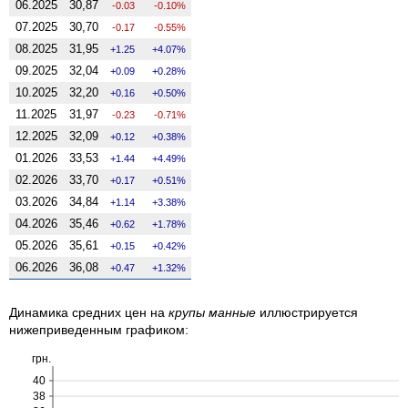
06.2025
30,87
-0.03
-0.10%
07.2025
30,70
-0.17
-0.55%
08.2025
31,95
1.25
4.07%
09.2025
32,04
0.09
0.28%
10.2025
32,20
0.16
0.50%
11.2025
31,97
-0.23
-0.71%
12.2025
32,09
0.12
0.38%
01.2026
33,53
1.44
4.49%
02.2026
33,70
0.17
0.51%
03.2026
34,84
1.14
3.38%
04.2026
35,46
0.62
1.78%
05.2026
35,61
0.15
0.42%
06.2026
36,08
0.47
1.32%
Динамика средних цен на
крупы манные
иллюстрируется
нижеприведенным графиком:
грн.
40
38