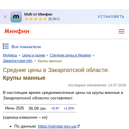
Multi от Минфин
УСТАНОВИТЬ
(8,9K+)
Все показатели
Индексы
»
Цены и рынки
»
Средние цены в Украине
»
Закарпатская обл.
»
Крупы манные
Средние цены в Закарпатской области:
Крупы манные
последнее обновление: 14.07.2026
В настоящее время среднемесячные цены на
крупы манные
в
Закарпатской области
составляют:
Июнь 2026
36,08
грн.
0.47
1.32%
(
–
кг
)
единица измерения
По данным:
https://ukrstat.gov.ua