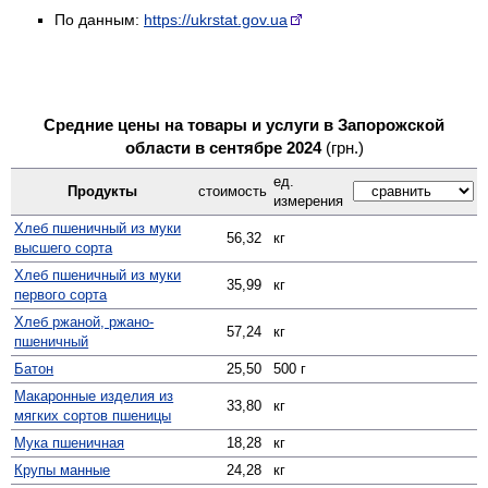
По данным:
https://ukrstat.gov.ua
Средние цены на товары и услуги в Запорожской
области в сентябре 2024
(грн.)
ед.
Продукты
стоимость
измерения
Хлеб пшеничный из муки
56,32
кг
высшего сорта
Хлеб пшеничный из муки
35,99
кг
первого сорта
Хлеб ржаной, ржано-
57,24
кг
пшеничный
Батон
25,50
500 г
Макаронные изделия из
33,80
кг
мягких сортов пшеницы
Мука пшеничная
18,28
кг
Крупы манные
24,28
кг