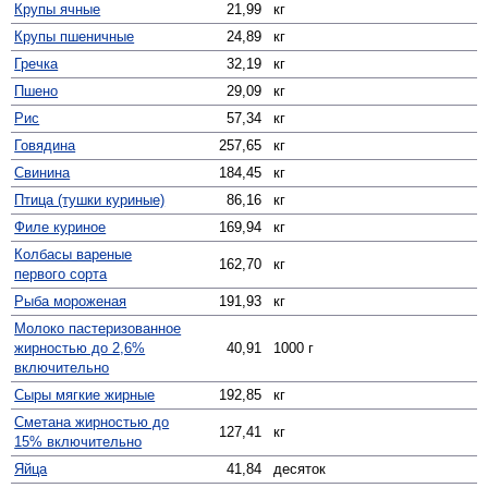
Крупы ячные
21,99
кг
Крупы пшеничные
24,89
кг
Гречка
32,19
кг
Пшено
29,09
кг
Рис
57,34
кг
Говядина
257,65
кг
Свинина
184,45
кг
Птица (тушки куриные)
86,16
кг
Филе куриное
169,94
кг
Колбасы вареные
162,70
кг
первого сорта
Рыба мороженая
191,93
кг
Молоко пастеризованное
жирностью до 2,6%
40,91
1000 г
включительно
Сыры мягкие жирные
192,85
кг
Сметана жирностью до
127,41
кг
15% включительно
Яйца
41,84
десяток