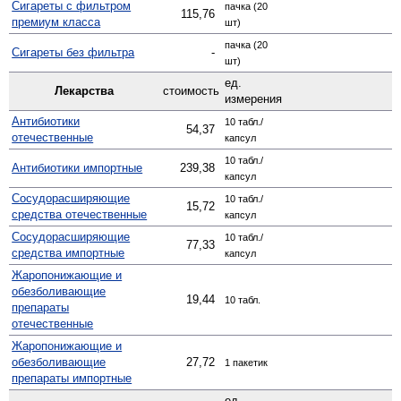
Сигареты с фильтром
пачка (20
115,76
премиум класса
шт)
пачка (20
Сигареты без фильтра
-
шт)
ед.
Лекарства
стоимость
измерения
Антибиотики
10 табл./
54,37
отечественные
капсул
10 табл./
Антибиотики импортные
239,38
капсул
Сосудо­расширяющие
10 табл./
15,72
средства отечественные
капсул
Сосуд­орасширяющие
10 табл./
77,33
средства импортные
капсул
Жаро­понижающие и
обезболивающие
19,44
10 табл.
препараты
отечественные
Жаро­понижающие и
обезболивающие
27,72
1 пакетик
препараты импортные
ед.