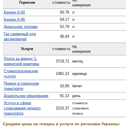
Горючее
стоимость
измерения
Бензин А-92
50,79
л
Бензин А-95
54,17
л
Дизельное топливо
52,79
л
Газ сжиженый для
30,43
л
автомобилей
ед.
Услуги
стоимость
измерения
Плата за аренду 1-
3719,71
месяц
комнатной квартиры
Стомато­логические
1481,12
единица
услуги
Проезд в городском
10,00
билет
транспорте
Дошкольное образование
81,13
день
Услуги в сфере
стоимость
страхования личного
2215,37
страхового
транспорта
полиса
Средние цены на товары и услуги по регионвм Украины: