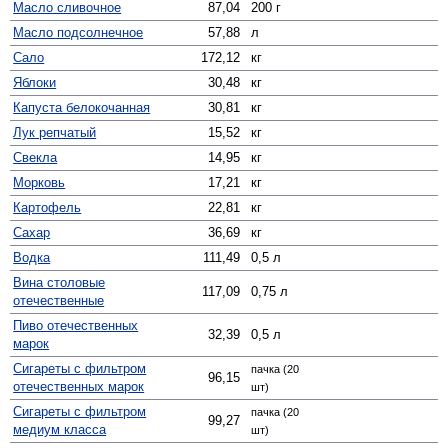
Масло сливочное
87,04
200 г
Масло подсолнечное
57,88
л
Сало
172,12
кг
Яблоки
30,48
кг
Капуста белокочанная
30,81
кг
Лук репчатый
15,52
кг
Свекла
14,95
кг
Морковь
17,21
кг
Картофель
22,81
кг
Сахар
36,69
кг
Водка
111,49
0,5 л
Вина столовые
117,09
0,75 л
отечественные
Пиво отечественных
32,39
0,5 л
марок
Сигареты с фильтром
пачка (20
96,15
отечественных марок
шт)
Сигареты с фильтром
пачка (20
99,27
медиум класса
шт)