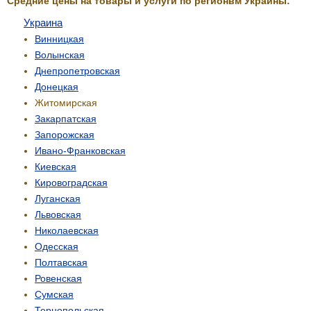
Средние цены на товары и услуги по регионвм Украины:
Украина
Винницкая
Волынская
Днепропетровская
Донецкая
Житомирская
Закарпатская
Запорожская
Ивано-Франковская
Киевская
Кировоградская
Луганская
Львовская
Николаевская
Одесская
Полтавская
Ровенская
Сумская
Тернопольская