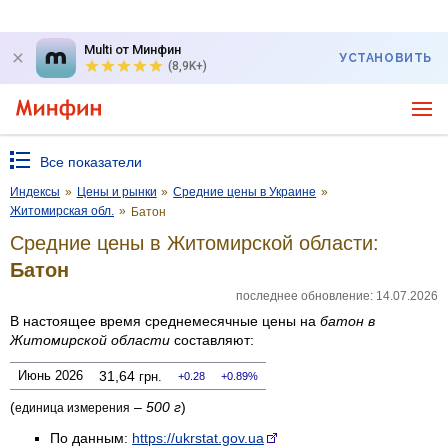
Multi от Минфин
УСТАНОВИТЬ
(8,9K+)
Все показатели
Индексы
»
Цены и рынки
»
Средние цены в Украине
»
Житомирская обл.
»
Батон
Средние цены в Житомирской области:
Батон
последнее обновление: 14.07.2026
В настоящее время среднемесячные цены на
батон
в
Житомирской области
составляют:
Июнь 2026
31,64
грн.
0.28
0.89%
(
–
500 г
)
единица измерения
По данным:
https://ukrstat.gov.ua