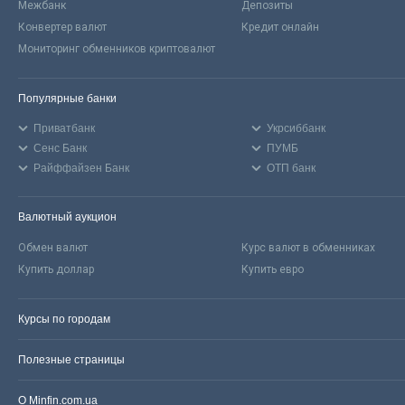
Межбанк
Депозиты
Конвертер валют
Кредит онлайн
Мониторинг обменников криптовалют
Популярные банки
Приватбанк
Укрсиббанк
Сенс Банк
ПУМБ
Райффайзен Банк
ОТП банк
Валютный аукцион
Обмен валют
Курс валют в обменниках
Купить доллар
Купить евро
Курсы по городам
Полезные страницы
О Minfin.com.ua