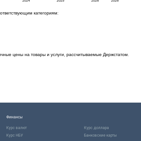
оответствующим категориям:
ячные цены на товары и услуги, рассчитываемые Держстатом.
Финансы
Курс валют
Курс доллара
Курс НБУ
Банковские карты