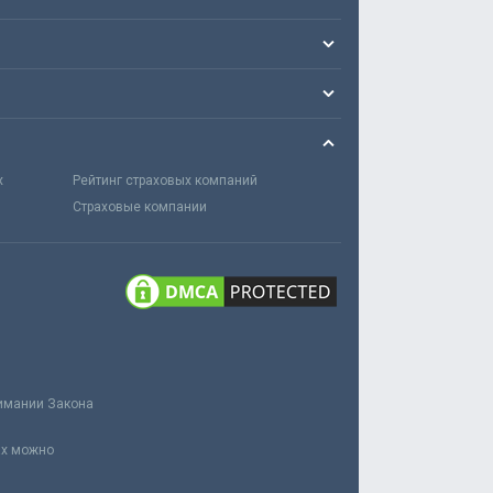
х
Рейтинг страховых компаний
Страховые компании
нимании Закона
ах можно