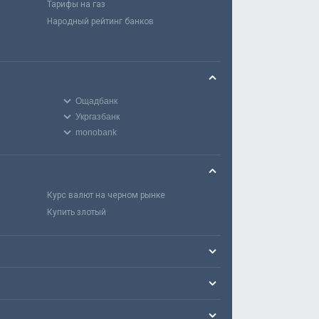
Тарифы на газ
Народный рейтинг банков
Ощадбанк
Укргазбанк
monobank
Курс валют на черном рынке
Купить злотый