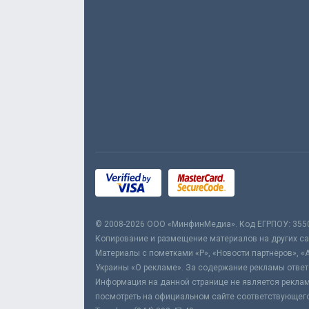
© 2008-2026 ООО «МинфинМедиа». Код ЕГРПОУ: 355
Копирование и размещение материалов на других сай
Материалы с пометками «Р», «Новости партнёров», «
Украины «О рекламе». За содержание рекламы ответ
Информация на данной странице не является реклам
посмотреть на официальном сайте соответствующего