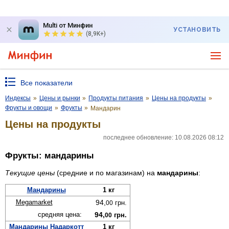
Multi от Минфин
УСТАНОВИТЬ
(8,9K+)
Все показатели
Индексы
»
Цены и рынки
»
Продукты питания
»
Цены на продукты
»
Фрукты и овощи
»
Фрукты
»
Мандарин
Цены на продукты
последнее обновление: 10.08.2026 08:12
Фрукты: мандарины
Текущие цены
(средние и по магазинам) на
мандарины
:
Мандарины
1 кг
Megamarket
94,
грн.
00
средняя цена:
94,
грн.
00
Мандарины Надаркотт
1 кг