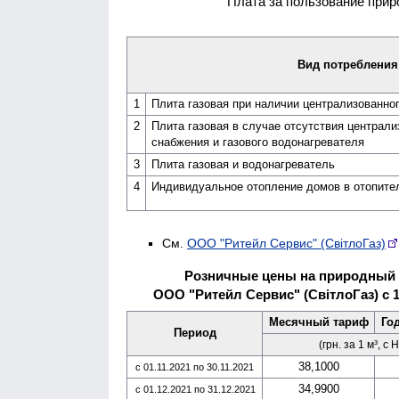
Плата за пользование прир
Вид потребления
1
Плита газовая при наличии централи­­зованног
2
Плита газовая в случае отсутствия централи­
снабжения и газового водо­нагревателя
3
Плита газовая и водо­нагреватель
4
Индивидуальное отопление домов в отопите
См.
ООО "Ритейл Сервис" (СвітлоГаз)
Розничные цены на природный 
ООО "Ритейл Сервис" (СвітлоГаз) с 1
Месячный тариф
Го
Период
(грн. за 1 м³, с 
38,1000
с 01.11.2021 по 30.11.2021
34,9900
с 01.12.2021 по 31.12.2021