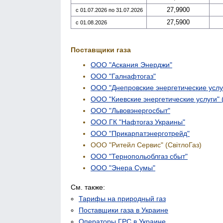
27,9900
с 01.07.2026 по 31.07.2026
27,5900
с 01.08.2026
Поставщики газа
ООО "Аскания Энерджи"
ООО "Галнафтогаз"
ООО "Днепровские энергетические услуг
ООО "Киевские энергетические услуги" 
ООО "Львовэнергосбыт"
ООО ГК "Нафтогаз Украины"
ООО "Прикарпатэнерготрейд"
ООО "Ритейл Сервис" (СвітлоГаз)
ООО "Тернопольоблгаз сбыт"
ООО "Энера Сумы"
См. также:
Тарифы на природный газ
Поставщики газа в Украине
Операторы ГРС в Украине