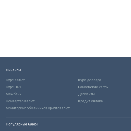
Финансы
Курс валют
Курс доллара
Курс НБУ
Банковские карты
Межбанк
Депозиты
Конвертер валют
Кредит онлайн
Мониторинг обменников криптовалют
Популярные банки