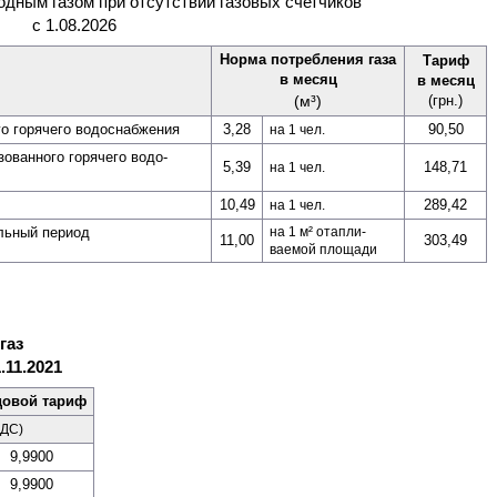
одным газом при отсутствии газовых счетчиков
с 1.08.2026
Норма потребления газа
Тариф
в месяц
в месяц
(м³)
(грн.)
о горячего водо­­снабжения
3,28
90,50
на 1 чел.
зованного горячего водо­
5,39
148,71
на 1 чел.
10,49
289,42
на 1 чел.
льный период
на 1 м² отапли­
11,00
303,49
ваемой площади
газ
.11.2021
довой тариф
НДС)
9,9900
9,9900