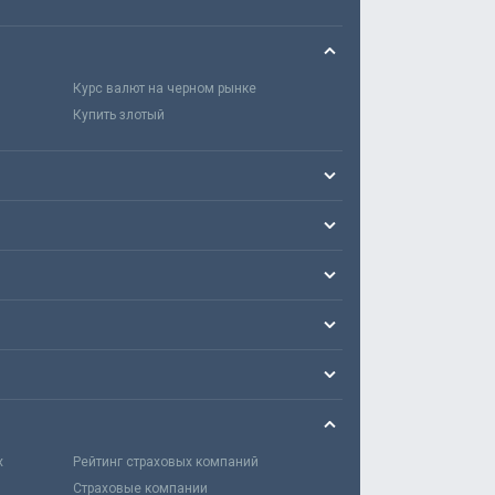
Курс валют на черном рынке
Купить злотый
х
Рейтинг страховых компаний
Страховые компании