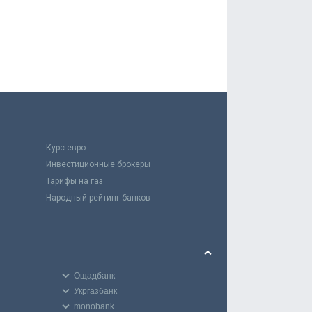
Курс евро
Инвестиционные брокеры
Тарифы на газ
Народный рейтинг банков
Ощадбанк
Укргазбанк
monobank