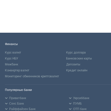
Финансы
Курс валют
Курс доллара
Курс НБУ
Банковские карты
Межбанк
Депозиты
Конвертер валют
Кредит онлайн
Мониторинг обменников криптовалют
Популярные банки
Приватбанк
Укрсиббанк
Сенс Банк
ПУМБ
Райффайзен Банк
ОТП банк