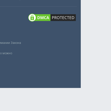
нимании Закона
ах можно