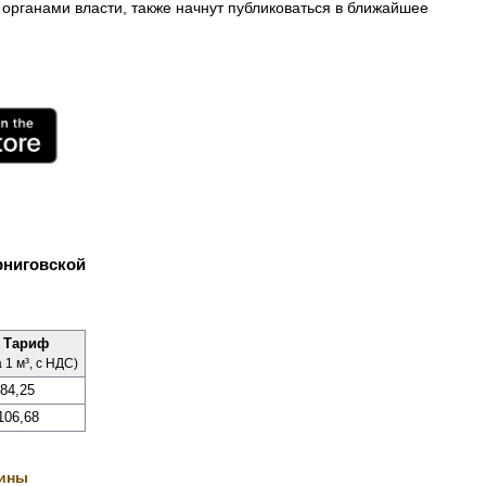
органами власти, также начнут публиковаться в ближайшее
рниговской
Тариф
а 1 м³, с НДС)
84,25
106,68
аины