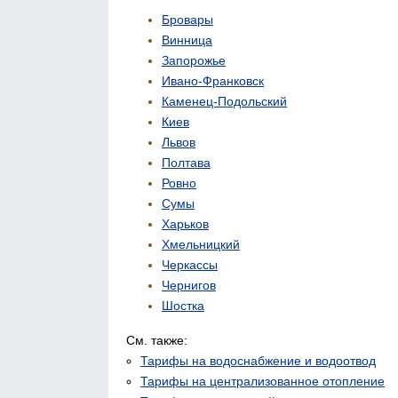
Бровары
Винница
Запорожье
Ивано-Франковск
Каменец-Подольский
Киев
Львов
Полтава
Ровно
Сумы
Харьков
Хмельницкий
Черкассы
Чернигов
Шостка
См. также:
Тарифы на водоснабжение и водоотвод
Тарифы на централизованное отопление