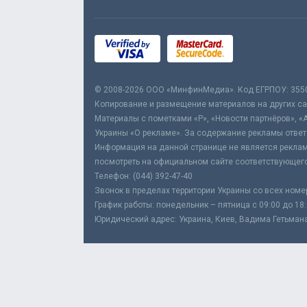
© 2008-2026 ООО «МинфинМедиа». Код ЕГРПОУ: 355
Копирование и размещение материалов на других сай
Материалы с пометками «Р», «Новости партнёров», «
Украины «О рекламе». За содержание рекламы ответ
Информация на данной странице не является реклам
посмотреть на официальном сайте соответствующего
Телефон: (044) 392-47-40
Звонок в пределах территории Украины со всех номе
График работы: понедельник – пятница с 09:00 до 18
Юридический адрес: Украина, Киев, Вадима Гетьмана,