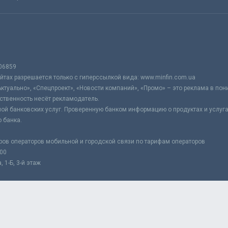
06859
тах разрешается только с гиперссылкой вида: www.minfin.com.ua
Актуально», «Спецпроект», «Новости компаний», «Промо» – это реклама в по
ственность несёт рекламодатель.
ой банковских услуг. Проверенную банком информацию о продуктах и услуг
 банка.
ров операторов мобильной и городской связи по тарифам операторов
:00
 1-Б, 3-й этаж