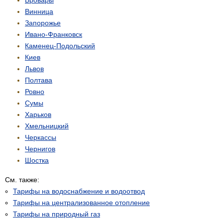
Винница
Запорожье
Ивано-Франковск
Каменец-Подольский
Киев
Львов
Полтава
Ровно
Сумы
Харьков
Хмельницкий
Черкассы
Чернигов
Шостка
См. также:
Тарифы на водоснабжение и водоотвод
Тарифы на централизованное отопление
Тарифы на природный газ