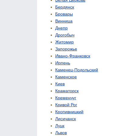
Бердянск
Бровары
Винница
Днепр
Дрогобыч
Житомир
Запорожье
Ивано-Франковск
Ирпень
Каменец-Подольский
Каменское
Киев
Краматорск
Кременчуг
Кривой Рог
Кропивницкий
Лисичанск
Луцк
Львов