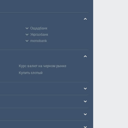
Ощадбанк
Укргазбанк
monobank
Курс валют на черном рынке
Купить злотый