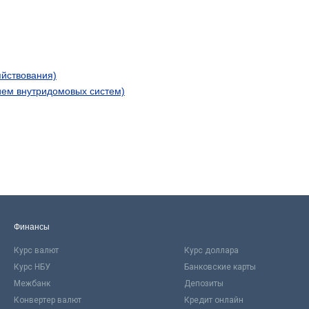
яйствования)
ием внутридомовых систем)
Финансы
Курс валют
Курс доллара
Курс НБУ
Банковские карты
Межбанк
Депозиты
Конвертер валют
Кредит онлайн