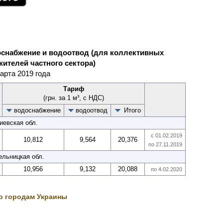
снабжение и водоотвод (для коллективных
жителей частного сектора)
марта 2019 года
Тариф
(грн. за 1 м³, с НДС)
водо­снабжение
водо­отвод
Итого
иевская обл.
с 01.02.2019
10,812
9,564
20,376
по 27.11.2019
льницкая обл.
10,956
9,132
20,088
по 4.02.2020
о городам Украины