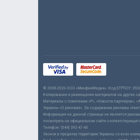
© 2008-2026 ООО «МинфинМедиа». Код ЕГРПОУ: 355
Копирование и размещение материалов на других сай
Материалы с пометками «Р», «Новости партнёров», «
Украины «О рекламе». За содержание рекламы ответ
Информация на данной странице не является реклам
посмотреть на официальном сайте соответствующего
Телефон: (044) 392-47-40
Звонок в пределах территории Украины со всех номе