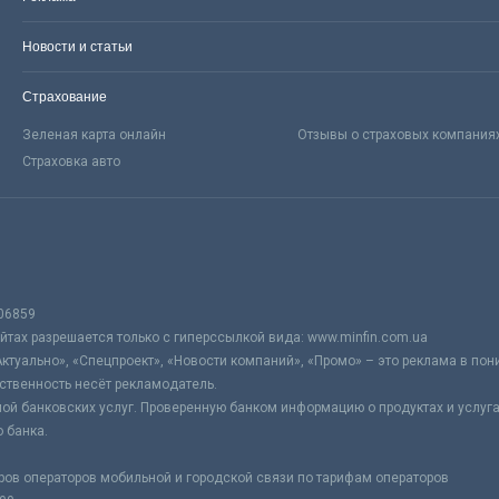
Новости и статьи
Страхование
Зеленая карта онлайн
Отзывы о страховых компания
Страховка авто
06859
тах разрешается только с гиперссылкой вида: www.minfin.com.ua
Актуально», «Спецпроект», «Новости компаний», «Промо» – это реклама в по
ственность несёт рекламодатель.
ой банковских услуг. Проверенную банком информацию о продуктах и услуг
 банка.
ров операторов мобильной и городской связи по тарифам операторов