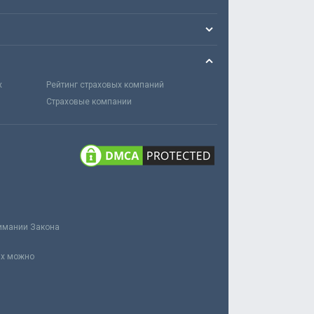
х
Рейтинг страховых компаний
Страховые компании
нимании Закона
ах можно