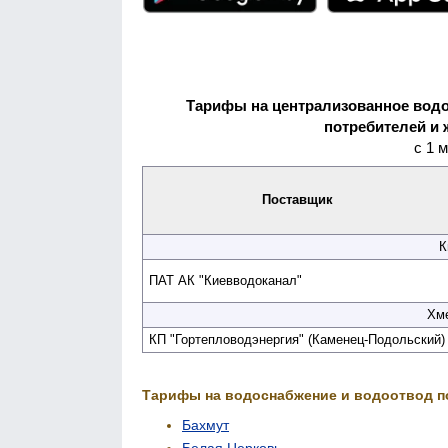
Тарифы на централизованное водо
потребителей и 
с 1 
Поставщик
К
ПАТ АК "Киев­водоканал"
Хме
КП "Гортепловод­энергия" (Каменец-Подольский)
Тарифы на водоснабжение и водоотвод п
Бахмут
Белая Церковь