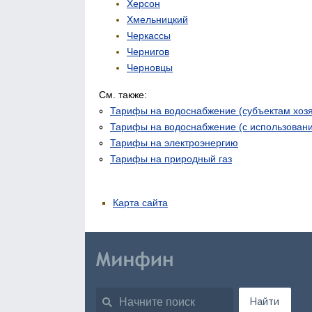
Херсон
Хмельницкий
Черкассы
Чернигов
Черновцы
См. также:
Тарифы на водоснабжение (субъектам хоз
Тарифы на водоснабжение (с использован
Тарифы на электроэнергию
Тарифы на природный газ
Карта сайта
Найти