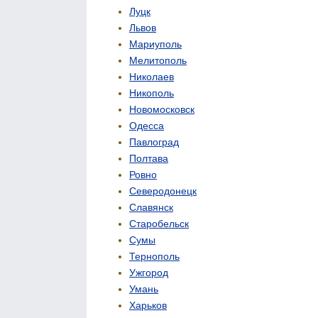
Луцк
Львов
Мариуполь
Мелитополь
Николаев
Никополь
Новомосковск
Одесса
Павлоград
Полтава
Ровно
Северодонецк
Славянск
Старобельск
Сумы
Тернополь
Ужгород
Умань
Харьков