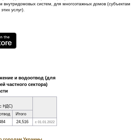
ем внутридомовых систем, для многоэтажных домов (субъектам
тих услуг).
жение и водоотвод (для
й частного сектора)
сти
 с НДС)
­отвод
Итого
484
24,516
с 01.01.2022
о городам Украины