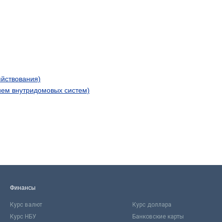
яйствования)
ием внутридомовых систем)
Финансы
Курс валют
Курс доллара
Курс НБУ
Банковские карты