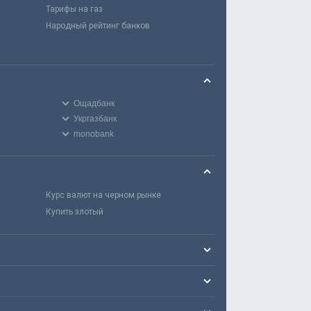
Тарифы на газ
Народный рейтинг банков
Ощадбанк
Укргазбанк
monobank
Курс валют на черном рынке
Купить злотый