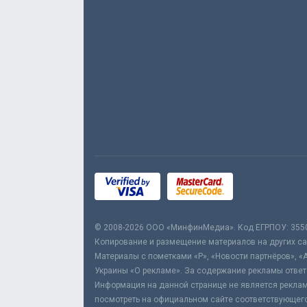
© 2008-2026 ООО «МинфинМедиа». Код ЕГРПОУ: 355
Копирование и размещение материалов на других сай
Материалы с пометками «Р», «Новости партнёров», «
Украины «О рекламе». За содержание рекламы ответ
Информация на данной странице не является реклам
посмотреть на официальном сайте соответствующего