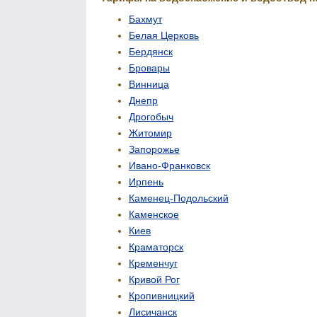
Бахмут
Белая Церковь
Бердянск
Бровары
Винница
Днепр
Дрогобыч
Житомир
Запорожье
Ивано-Франковск
Ирпень
Каменец-Подольский
Каменское
Киев
Краматорск
Кременчуг
Кривой Рог
Кропивницкий
Лисичанск