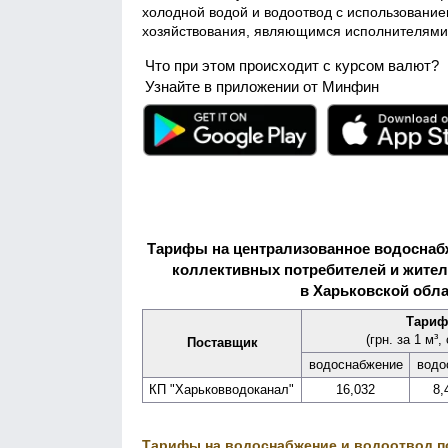
холодной водой и водоотвод с использовани
хозяйствования, являющимся исполнителями э
Что при этом происходит с курсом валют?
Узнайте в приложении от Минфин
Тарифы на централизованное водоснаб
коллективных потребителей и жителе
в Харьковской обла
Тариф
(грн. за 1 м³,
Поставщик
водо­снабжение
водо
КП "Харьков­водоканал"
16,032
8,
Тарифы на водоснабжение и водоотвод п