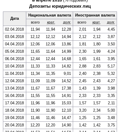
Депозиты юридических лиц
Национальная валюта
Иностранная валюта
Дата
всего
крат.
долг.
всего
крат.
долг.
02.04.2018
11,94
11,94
12,28
2,01
1,94
4,45
03.04.2018
12,12
12,12
14,94
2,12
2,12
3,87
04.04.2018
12,06
12,06
13,86
1,81
1,80
3,50
05.04.2018
11,65
11,64
14,99
2,30
1,99
4,24
06.04.2018
12,44
12,44
14,68
1,65
1,61
3,95
10.04.2018
11,33
11,33
14,82
2,88
2,83
5,17
11.04.2018
11,34
11,35
9,01
2,40
2,38
5,32
12.04.2018
11,09
11,09
14,52
2,45
2,43
4,27
13.04.2018
11,67
11,67
17,38
1,43
1,39
3,98
16.04.2018
11,55
11,55
14,91
2,33
2,33
3,35
17.04.2018
11,96
11,96
15,03
1,57
1,57
2,11
18.04.2018
11,90
11,90
12,10
3,20
2,34
5,00
19.04.2018
11,46
11,46
14,47
1,25
1,25
3,48
20.04.2018
12,20
12,20
14,90
1,42
1,42
3,75