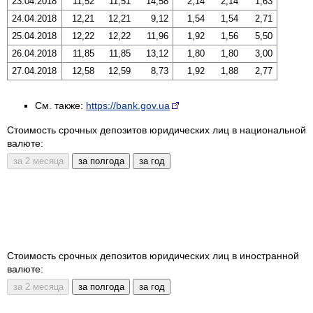
23.04.2018
11,52
11,51
14,58
2,14
2,14
1,63
24.04.2018
12,21
12,21
9,12
1,54
1,54
2,71
25.04.2018
12,22
12,22
11,96
1,92
1,56
5,50
26.04.2018
11,85
11,85
13,12
1,80
1,80
3,00
27.04.2018
12,58
12,59
8,73
1,92
1,88
2,77
См. также:
https://bank.gov.ua
Стоимость срочных депозитов юридических лиц в национальной
валюте:
Стоимость срочных депозитов юридических лиц в иностранной
валюте: