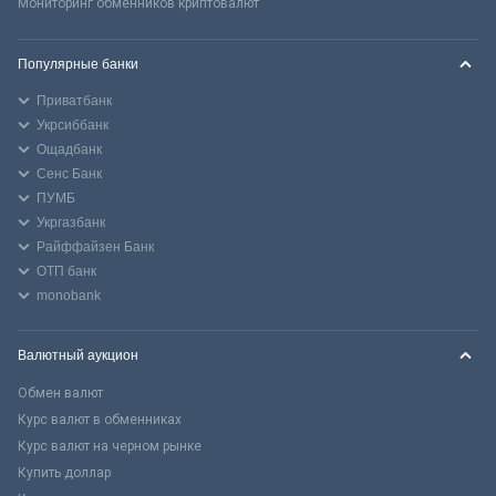
Мониторинг обменников криптовалют
Популярные банки
Приватбанк
Укрсиббанк
Ощадбанк
Сенс Банк
ПУМБ
Укргазбанк
Райффайзен Банк
ОТП банк
monobank
Валютный аукцион
Обмен валют
Курс валют в обменниках
Курс валют на черном рынке
Купить доллар