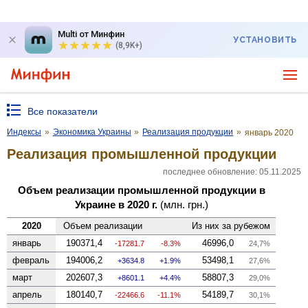
Multi от Минфин
УСТАНОВИТЬ
(8,9K+)
Все показатели
Индексы
»
Экономика Украины
»
Реализация продукции
»
январь 2020
Реализация промышленной продукции
последнее обновление: 05.11.2025
Объем реализации промышленной продукции в
Украине в 2020 г.
(млн. грн.)
2020
Объем реализации
Из них за рубежом
январь
190371,4
46996,0
-17281.7
-8.3%
24,7%
февраль
194006,2
53498,1
3634.8
1.9%
27,6%
март
202607,3
58807,3
8601.1
4.4%
29,0%
апрель
180140,7
54189,7
-22466.6
-11.1%
30,1%