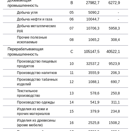
Добывающая
B
27982,7
6272,9
промышленность
Добыча угля
05
5090,2
-
Добыча нефти и газа
06
10044,7
-
Добыча металли­ческих
07
10706,3
5958,3
руд
Прочие полезные
08
1065,2
308,4
ископаемые
Пере­рабатывающая
C
105147,5
40522,1
промышленность
Производство пищевых
10
32537,2
9523,9
продуктов
Производство напитков
11
3555,9
206,3
Производство табачных
12
1088,1
690,7
изделий
Текстильное
13
578,6
250,8
производство
Производство одежды
14
541,9
311,1
Изделия из кожи и
15
379,9
234,8
прочих материалов
Изделия из древесины
16
2525,8
1508,2
(кроме мебели)