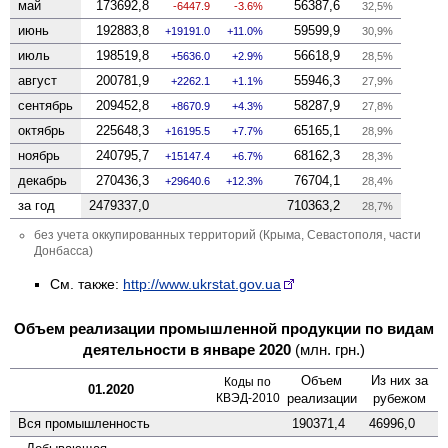
май
173692,8
56387,6
-6447.9
-3.6%
32,5%
июнь
192883,8
59599,9
19191.0
11.0%
30,9%
июль
198519,8
56618,9
5636.0
2.9%
28,5%
август
200781,9
55946,3
2262.1
1.1%
27,9%
сентябрь
209452,8
58287,9
8670.9
4.3%
27,8%
октябрь
225648,3
65165,1
16195.5
7.7%
28,9%
ноябрь
240795,7
68162,3
15147.4
6.7%
28,3%
декабрь
270436,3
76704,1
29640.6
12.3%
28,4%
за год
2479337,0
710363,2
28,7%
без учета оккупированных территорий (Крыма, Севастополя, части
Донбасса)
См. также:
http://www.ukrstat.gov.ua
Объем реализации промышленной продукции по видам
деятельности в январе 2020
(млн. грн.)
Объем
Из них за
Коды по
01.2020
КВЭД-2010
реализации
рубежом
Вся промышленность
190371,4
46996,0