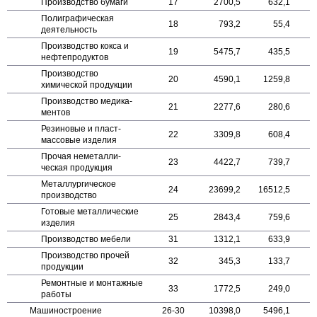
Производство бумаги
17
2700,5
632,1
Поли­графическая
18
793,2
55,4
деятельность
Производство кокса и
19
5475,7
435,5
нефте­продуктов
Производство
20
4590,1
1259,8
химической продукции
Производство медика­
21
2277,6
280,6
ментов
Резиновые и пласт­
22
3309,8
608,4
массовые изделия
Прочая неметалли­
23
4422,7
739,7
ческая продукция
Металлургическое
24
23699,2
16512,5
производство
Готовые металли­ческие
25
2843,4
759,6
изделия
Производство мебели
31
1312,1
633,9
Производство прочей
32
345,3
133,7
продукции
Ремонтные и монтажные
33
1772,5
249,0
работы
Машино­строение
26-30
10398,0
5496,1