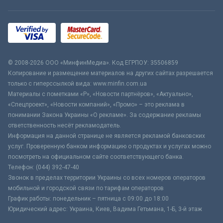
© 2008-2026 ООО «МинфинМедиа». Код ЕГРПОУ: 35506859
Копирование и размещение материалов на других сайтах разрешается
только с гиперссылкой вида: www.minfin.com.ua
Материалы с пометками «Р», «Новости партнёров», «Актуально»,
«Спецпроект», «Новости компаний», «Промо» – это реклама в
понимании Закона Украины «О рекламе». За содержание рекламы
ответственность несёт рекламодатель.
Информация на данной странице не является рекламой банковских
услуг. Проверенную банком информацию о продуктах и услугах можно
посмотреть на официальном сайте соответствующего банка.
Телефон: (044) 392-47-40
Звонок в пределах территории Украины со всех номеров операторов
мобильной и городской связи по тарифам операторов
График работы: понедельник – пятница с 09:00 до 18:00
Юридический адрес: Украина, Киев, Вадима Гетьмана, 1-Б, 3-й этаж