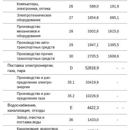
Компьютеры,
26
588,0
191,9
электроника, оптика
Электро­техническое
27
1854,8
685,1
оборудование
Производство
механизмов и
28
3302,6
1615,0
оборудования
Производство авто­
29
1947,1
1395,5
транспортных средств
Производство прочих
30
2705,5
1608,6
транспортных средств
Поставка электро­энергии,
D
52818,9
-
-
газа, пара
Производство и рас­
пределение электро­
35.1
33419,9
-
энергии
Производство и рас­
35.2
10226,9
-
пределение газа
Водоснабжение,
E
4422,3
-
-
канализация, отходы
Забор, очистка и
36
1433,0
-
поставка воды
Канализвция, водоотвод,