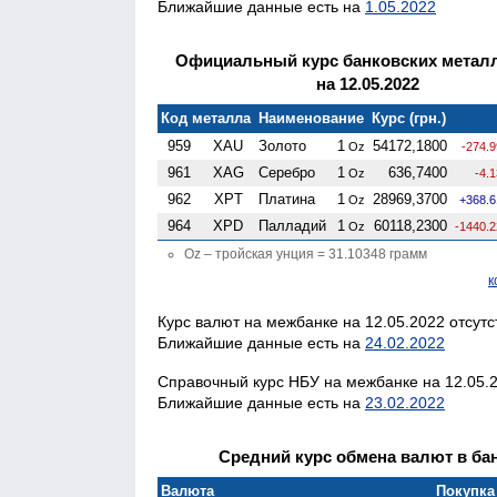
Ближайшие данные есть на
1.05.2022
Официальный курс банковских метал
на 12.05.2022
Код металла
Наименование
Курс (грн.)
959
XAU
Золото
1
54172,1800
Oz
-274.
961
XAG
Серебро
1
636,7400
Oz
-4.
962
XPT
Платина
1
28969,3700
Oz
+368.6
964
XPD
Палладий
1
60118,2300
Oz
-1440.
Oz – тройская унция = 31.10348 грамм
к
Курс валют на межбанке на 12.05.2022 отсутс
Ближайшие данные есть на
24.02.2022
Справочный курс НБУ на межбанке на 12.05.2
Ближайшие данные есть на
23.02.2022
Средний курс обмена валют в бан
Валюта
Покупка 