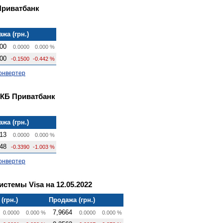
Приватбанк
жа (грн.)
00
0.0000
0.000 %
00
-0.1500
-0.442 %
онвертер
 КБ Приватбанк
жа (грн.)
13
0.0000
0.000 %
48
-0.3390
-1.003 %
онвертер
стемы Visa на 12.05.2022
(грн.)
Продажа (грн.)
7,9664
0.0000
0.000 %
0.0000
0.000 %