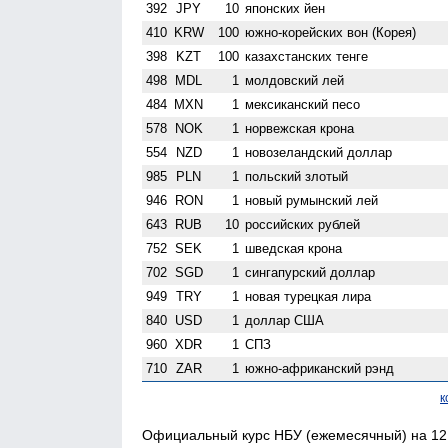
392
JPY
10
японских йен
410
KRW
100
южно-корейских вон (Корея)
398
KZT
100
казахстанских тенге
498
MDL
1
молдовский лей
484
MXN
1
мексиканский песо
578
NOK
1
норвежская крона
554
NZD
1
ново­зеландский доллар
985
PLN
1
польский злотый
946
RON
1
новый румынский лей
643
RUB
10
российских рублей
752
SEK
1
шведская крона
702
SGD
1
сингапурский доллар
949
TRY
1
новая турецкая лира
840
USD
1
доллар США
960
XDR
1
СПЗ
710
ZAR
1
южно-африканский рэнд
к
Официальный курс НБУ (ежемесячный) на 12.