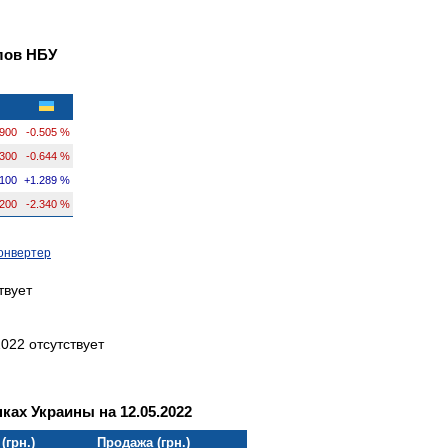
лов НБУ
9900
-0.505 %
1300
-0.644 %
100
+1.289 %
2200
-2.340 %
онвертер
твует
022 отсутствует
ках Украины на 12.05.2022
(грн.)
Продажа (грн.)