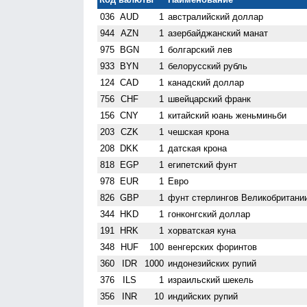
036
AUD
1
австралийский доллар
944
AZN
1
азербайджанский манат
975
BGN
1
болгарский лев
933
BYN
1
белорусский рубль
124
CAD
1
канадский доллар
756
CHF
1
швейцарский франк
156
CNY
1
китайский юань женьминьби
203
CZK
1
чешская крона
208
DKK
1
датская крона
818
EGP
1
египетский фунт
978
EUR
1
Евро
826
GBP
1
фунт стерлингов Велико­британи
344
HKD
1
гонконгский доллар
191
HRK
1
хорватская куна
348
HUF
100
венгерских форинтов
360
IDR
1000
индонезийских рупий
376
ILS
1
израильский шекель
356
INR
10
индийских рупий