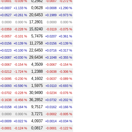
0,2562
-0.0001
-0.039 %
-0.0007
-0.272 %
0,0628
+0.0007
+1.133 %
+0.0008
+1.290 %
20,6453
+0.0527
+0.261 %
+0.1989
+0.973 %
17,2801
0.0000
0.000 %
0.0000
0.000 %
15,8240
-0.0359
-0.228 %
-0.0119
-0.075 %
5,7476
-0.0057
-0.101 %
+0.0207
+0.361 %
11,2758
+0.0156
+0.139 %
+0.0156
+0.139 %
22,6450
+0.0223
+0.100 %
+0.0716
+0.317 %
29,6434
+0.0087
+0.030 %
+0.1048
+0.355 %
4,3509
-0.0067
-0.154 %
-0.0067
-0.154 %
1,2388
-0.0212
-1.724 %
-0.0038
-0.306 %
4,1602
-0.0095
-0.230 %
-0.0037
-0.089 %
1,5975
+0.0093
+0.590 %
+0.0110
+0.693 %
30,9490
-0.0702
-0.228 %
-0.0234
-0.076 %
36,2852
-0.1638
-0.456 %
+0.0732
+0.202 %
9,7517
+0.0158
+0.164 %
+0.0162
+0.166 %
3,7271
0.0000
0.000 %
-0.0002
-0.005 %
4,0937
+0.0009
+0.022 %
+0.0014
+0.034 %
0,0817
-0.0001
-0.124 %
-0.0001
-0.122 %