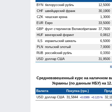
BYN
белорусский рубль
12,5000
CHF
швейцарский франк
30,1900
CZK
чешская крона
1,3000
EUR
Евро
33,5000
GBP
фунт стерлингов Велико­британии
37,7600
HUF
венгерский форинт
0,0812
ILS
израильский шекель
6,5000
PLN
польский злотый
7,0000
RUB
российский рубль
0,3350
USD
доллар США
31,9500
к
Средневзвешенный курс на наличном 
Украины (по данным НБУ) на 12.
Валюта
Покупка (грн.)
Прод
USD
доллар США
31,5844
32,1
+0.0389
+0.123 %
к