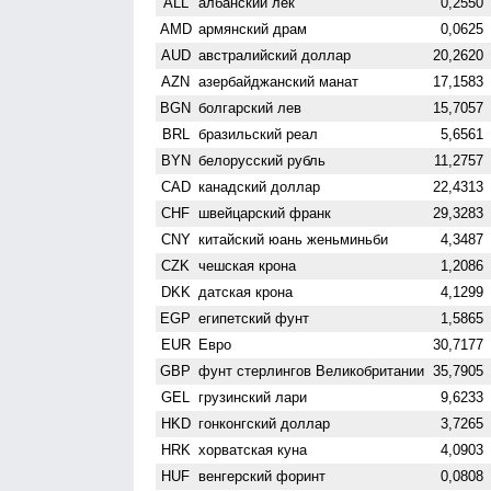
ALL
албанский лек
0,2550
AMD
армянский драм
0,0625
AUD
австралийский доллар
20,2620
AZN
азербайджанский манат
17,1583
BGN
болгарский лев
15,7057
BRL
бразильский реал
5,6561
BYN
белорусский рубль
11,2757
CAD
канадский доллар
22,4313
CHF
швейцарский франк
29,3283
CNY
китайский юань женьминьби
4,3487
CZK
чешская крона
1,2086
DKK
датская крона
4,1299
EGP
египетский фунт
1,5865
EUR
Евро
30,7177
GBP
фунт стерлингов Велико­британии
35,7905
GEL
грузинский лари
9,6233
HKD
гонконгский доллар
3,7265
HRK
хорватская куна
4,0903
HUF
венгерский форинт
0,0808