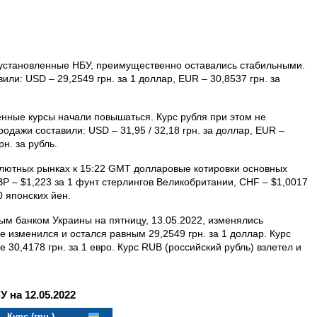
т, установленные НБУ, преимущественно оставались стабильными.
вили: USD – 29,2549 грн. за 1 доллар, EUR – 30,8537 грн. за
енные курсы начали повышаться. Курс рубля при этом не
родажи составили: USD – 31,95 / 32,18 грн. за доллар, EUR –
рн. за рубль.
алютных рынках к 15:22 GMT долларовые котировки основных
BP – $1,223 за 1 фунт стерлингов Велико­британии, CHF – $1,0017
0 японских йен.
м банком Украины на пятницу, 13.05.2022, изменялись
 изменился и остался равным 29,2549 грн. за 1 доллар. Курс
 30,4178 грн. за 1 евро. Курс RUB (российский рубль) взлетел и
на 12.05.2022
Курс (грн.)