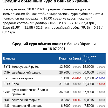
Средний обменный курс в банках Украины
В воскресенье, 18.07.2021, средние обменные курсы в
коммерческих банках стабилизировались. Курс рубля при этом
понизился на продаже. К 16:00 средние курсы покупки /
продажи составили: доллар США (USD) – 27,13 / 27,3 грн.,
Евро (EUR) – 31,95 / 32,3 грн., российский рубль (RUB) – 0,35 /
0,37 грн.
Средний курс обмена валют в банках Украины
на 18.07.2021
Продажа
Валюта
Покупка (грн.)
(грн.)
BYN
белорусский рубль
12,5000
15,0000
0.0000
0.0000
CHF
швейцарский франк
28,7000
30,0000
0.0000
0.0000
CZK
чешская крона
1,1300
1,2800
-0.0200
+0.0100
EUR
Евро
31,9500
32,3000
0.0000
-0.0100
фунт стерлингов Велико­
GBP
36,8500
37,9000
0.0000
0.0000
британии
HUF
венгерский форинт
0,0845
0,0915
-0.0005
0.0000
ILS
израильский шекель
6,5000
7,5000
0.0000
0.0000