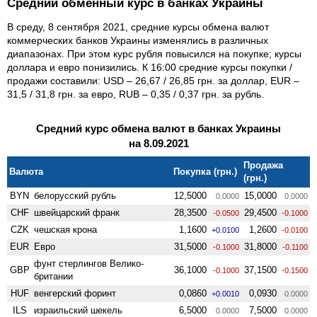
Средний обменный курс в банках Украины
В среду, 8 сентября 2021, средние курсы обмена валют
коммерческих банков Украины изменялись в различных
диапазонах. При этом курс рубля повысился на покупке; курсы
доллара и евро понизились. К 16:00 средние курсы покупки /
продажи составили: USD – 26,67 / 26,85 грн. за доллар, EUR –
31,5 / 31,8 грн. за евро, RUB – 0,35 / 0,37 грн. за рубль.
Средний курс обмена валют в банках Украины
на 8.09.2021
Продажа
Валюта
Покупка (грн.)
(грн.)
BYN
белорусский рубль
12,5000
15,0000
0.0000
0.0000
CHF
швейцарский франк
28,3500
29,4500
-0.0500
-0.1000
CZK
чешская крона
1,1600
1,2600
+0.0100
-0.0100
EUR
Евро
31,5000
31,8000
-0.1000
-0.1100
фунт стерлингов Велико­
GBP
36,1000
37,1500
-0.1000
-0.1500
британии
HUF
венгерский форинт
0,0860
0,0930
+0.0010
0.0000
ILS
израильский шекель
6,5000
7,5000
0.0000
0.0000