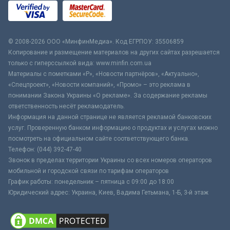
© 2008-2026 ООО «МинфинМедиа». Код ЕГРПОУ: 35506859
Копирование и размещение материалов на других сайтах разрешается
только с гиперссылкой вида: www.minfin.com.ua
Материалы с пометками «Р», «Новости партнёров», «Актуально»,
«Спецпроект», «Новости компаний», «Промо» – это реклама в
понимании Закона Украины «О рекламе». За содержание рекламы
ответственность несёт рекламодатель.
Информация на данной странице не является рекламой банковских
услуг. Проверенную банком информацию о продуктах и услугах можно
посмотреть на официальном сайте соответствующего банка.
Телефон: (044) 392-47-40
Звонок в пределах территории Украины со всех номеров операторов
мобильной и городской связи по тарифам операторов
График работы: понедельник – пятница с 09:00 до 18:00
Юридический адрес: Украина, Киев, Вадима Гетьмана, 1-Б, 3-й этаж