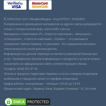
© 2008-2026 ООО «МинфинМедиа». Код ЕГРПОУ: 35506859
Копирование и размещение материалов на других сайтах разрешается
только с гиперссылкой вида: www.minfin.com.ua
Материалы с пометками «Р», «Новости партнёров», «Актуально»,
«Спецпроект», «Новости компаний», «Промо» – это реклама в
понимании Закона Украины «О рекламе». За содержание рекламы
ответственность несёт рекламодатель.
Информация на данной странице не является рекламой банковских
услуг. Проверенную банком информацию о продуктах и услугах можно
посмотреть на официальном сайте соответствующего банка.
Телефон: (044) 392-47-40
Звонок в пределах территории Украины со всех номеров операторов
мобильной и городской связи по тарифам операторов
График работы: понедельник – пятница с 09:00 до 18:00
Юридический адрес: Украина, Киев, Вадима Гетьмана, 1-Б, 3-й этаж