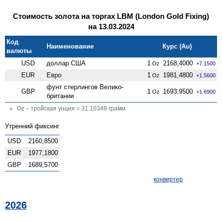
Стоимость золота на торгах LBM (London Gold Fixing)
на 13.03.2024
Код
Наименование
Курс (Au)
валюты
USD
доллар США
1
2168,4000
Oz
+7.1500
EUR
Евро
1
1981,4800
Oz
+1.5600
фунт стерлингов Велико­
GBP
1
1693,9500
Oz
+1.6900
британии
Oz – тройская унция = 31.10348 грамм
Утренний фиксинг
USD
2160,8500
EUR
1977,1800
GBP
1689,5700
конвертер
2026