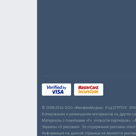
© 2008-2026 ООО «МинфинМедиа». Код ЕГРПОУ: 355
Копирование и размещение материалов на других сай
Материалы с пометками «Р», «Новости партнёров», «
Украины «О рекламе». За содержание рекламы ответ
Информация на данной странице не является реклам