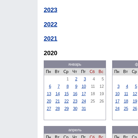
2023
2022
2021
2020
январь
ф
Пн
Вт
Ср
Чт
Пт
Сб
Вс
Пн
Вт
Ср
1
2
3
4
5
6
7
8
9
10
11
12
3
4
5
13
14
15
16
17
18
19
10
11
12
20
21
22
23
24
25
26
17
18
19
27
28
29
30
31
24
25
26
апрель
Пн
Вт
Ср
Чт
Пт
Сб
Вс
Пн
Вт
Ср