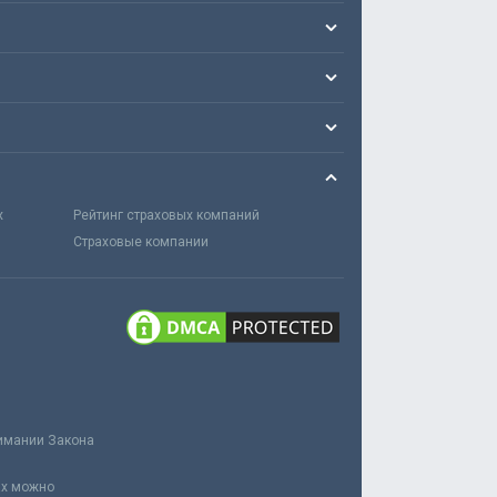
х
Рейтинг страховых компаний
Страховые компании
нимании Закона
ах можно