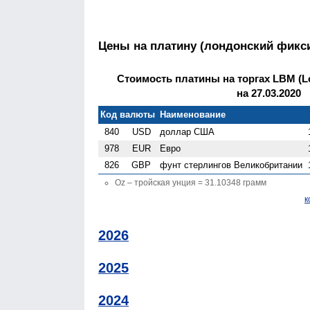
Цены на платину (лондонский фикс
Стоимость платины на торгах LBM (Lo
на 27.03.2020
Код валюты
Наименование
840
USD
доллар США
978
EUR
Евро
826
GBP
фунт стерлингов Велико­британии
Oz – тройская унция = 31.10348 грамм
к
2026
2025
2024