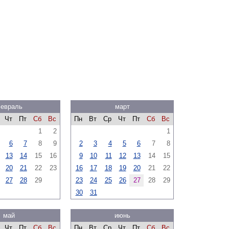
евраль
март
Чт
Пт
Сб
Вс
Пн
Вт
Ср
Чт
Пт
Сб
Вс
1
2
1
6
7
8
9
2
3
4
5
6
7
8
13
14
15
16
9
10
11
12
13
14
15
20
21
22
23
16
17
18
19
20
21
22
27
28
29
23
24
25
26
27
28
29
30
31
май
июнь
Чт
Пт
Сб
Вс
Пн
Вт
Ср
Чт
Пт
Сб
Вс