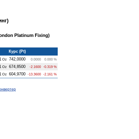
инг)
ndon Platinum Fixing)
Курс (Pt)
1
742,0000
Oz
0.0000
0.000 %
1
674,8500
Oz
-2.1600
-0.319 %
1
604,9700
Oz
-13.3600
-2.161 %
онвертер