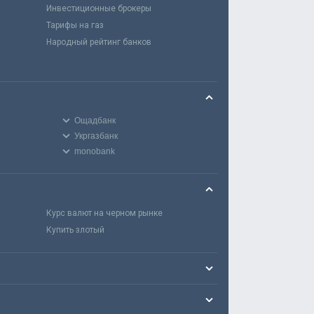
Инвестиционные брокеры
Тарифы на газ
Народный рейтинг банков
Ощадбанк
Укргазбанк
monobank
Курс валют на черном рынке
Купить злотый