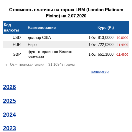
Стоимость платины на торгах LBM (London Platinum
Fixing) на 2.07.2020
Код
Наименование
Курс (Pt)
валюты
USD
доллар США
1
813,0000
Oz
-10.0000
EUR
Евро
1
722,0200
Oz
-11.4900
фунт стерлингов Велико­
GBP
1
651,1800
Oz
-11.4600
британии
Oz – тройская унция = 31.10348 грамм
конвертер
2026
2025
2024
2023