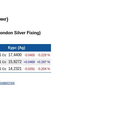
инг)
ndon Silver Fixing)
Курс (Ag)
1
17,4400
Oz
-0.0400
-0.229 %
1
15,8272
Oz
+0.0468
+0.297 %
1
14,2321
Oz
-0.0291
-0.204 %
онвертер