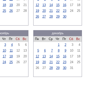
18
19
20
21
12
13
14
15
16
17
18
25
26
27
28
19
20
21
22
23
24
25
26
27
28
29
30
ноябрь
декабрь
Чт
Пт
Сб
Вс
Пн
Вт
Ср
Чт
Пт
Сб
Вс
3
4
5
6
1
2
3
4
10
11
12
13
5
6
7
8
9
10
11
17
18
19
20
12
13
14
15
16
17
18
24
25
26
27
19
20
21
22
23
24
25
26
27
28
29
30
31