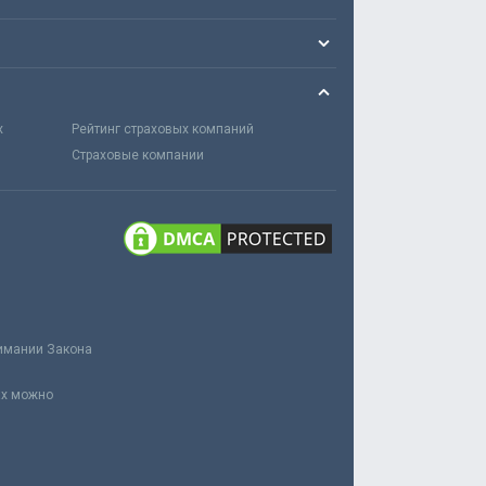
х
Рейтинг страховых компаний
Страховые компании
нимании Закона
ах можно