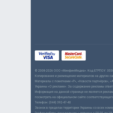
© 2008-2026 ООО «МинфинМедиа». Код ЕГРПОУ: 355
Копирование и размещение материалов на других сай
Материалы с пометками «Р», «Новости партнёров», «
Украины «О рекламе». За содержание рекламы ответ
Информация на данной странице не является реклам
посмотреть на официальном сайте соответствующего
Телефон: (044) 392-47-40
Звонок в пределах территории Украины со всех номе
График работы: понедельник – пятница с 09:00 до 18