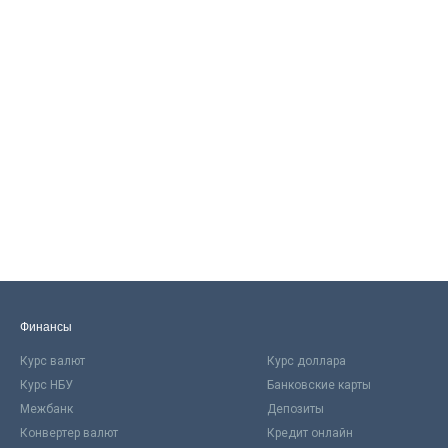
Финансы
Курс валют
Курс доллара
Курс НБУ
Банковские карты
Межбанк
Депозиты
Конвертер валют
Кредит онлайн