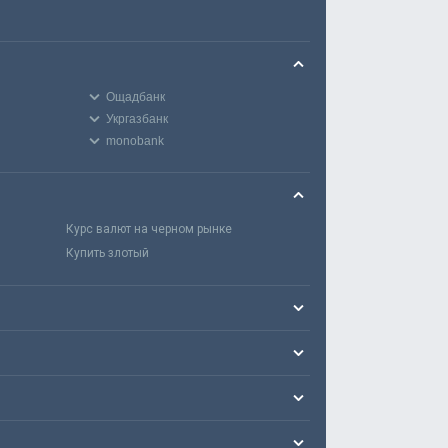
Ощадбанк
Укргазбанк
monobank
Курс валют на черном рынке
Купить злотый