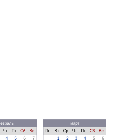
евраль
март
Чт
Пт
Сб
Вс
Пн
Вт
Ср
Чт
Пт
Сб
Вс
4
5
6
7
1
2
3
4
5
6