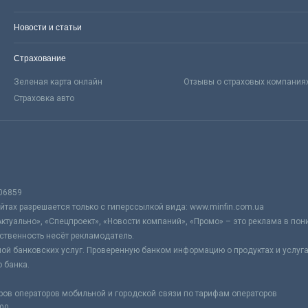
Новости и статьи
Страхование
Зеленая карта онлайн
Отзывы о страховых компания
Страховка авто
06859
тах разрешается только с гиперссылкой вида: www.minfin.com.ua
Актуально», «Спецпроект», «Новости компаний», «Промо» – это реклама в по
ственность несёт рекламодатель.
ой банковских услуг. Проверенную банком информацию о продуктах и услуг
 банка.
ров операторов мобильной и городской связи по тарифам операторов
:00