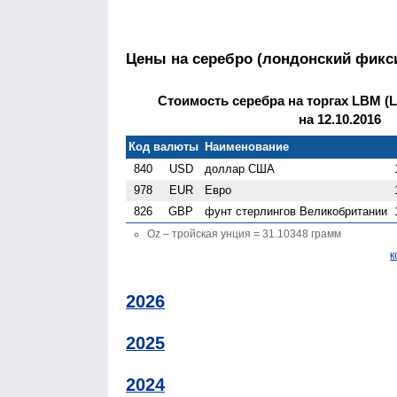
Цены на серебро (лондонский фикс
Стоимость серебра на торгах LBM (Lo
на 12.10.2016
Код валюты
Наименование
840
USD
доллар США
978
EUR
Евро
826
GBP
фунт стерлингов Велико­британии
Oz – тройская унция = 31.10348 грамм
к
2026
2025
2024