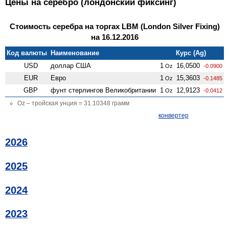
Цены на серебро (лондонский фиксинг)
Стоимость серебра на торгах LBM (London Silver Fixing)
на 16.12.2016
Код валюты
Наименование
Курс (Ag)
USD
доллар США
1
16,0500
Oz
-0.0900
EUR
Евро
1
15,3603
Oz
-0.1485
GBP
фунт стерлингов Велико­британии
1
12,9123
Oz
-0.0412
Oz – тройская унция = 31.10348 грамм
конвертер
2026
2025
2024
2023