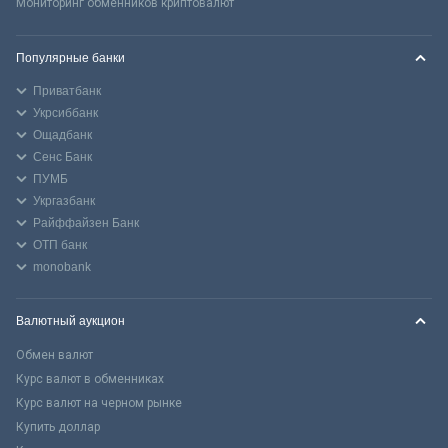
Мониторинг обменников криптовалют
Популярные банки
Приватбанк
Укрсиббанк
Ощадбанк
Сенс Банк
ПУМБ
Укргазбанк
Райффайзен Банк
ОТП банк
monobank
Валютный аукцион
Обмен валют
Курс валют в обменниках
Курс валют на черном рынке
Купить доллар