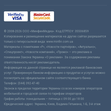
© 2008-2026 ООО «МинфинМедиа». Код ЕГРПОУ: 35506859
Копирование и размещение материалов на других сайтах разрешается
только с гиперссылкой вида: www.minfin.com.ua
Материалы с пометками «Р», «Новости партнёров», «Актуально»,
«Спецпроект», «Новости компаний», «Промо» – это реклама в
понимании Закона Украины «О рекламе». За содержание рекламы
ответственность несёт рекламодатель.
Информация на данной странице не является рекламой банковских
услуг. Проверенную банком информацию о продуктах и услугах можно
посмотреть на официальном сайте соответствующего банка.
Телефон: (044) 392-47-40
Звонок в пределах территории Украины со всех номеров операторов
мобильной и городской связи по тарифам операторов
График работы: понедельник – пятница с 09:00 до 18:00
Юридический адрес: Украина, Киев, Вадима Гетьмана, 1-Б, 3-й этаж