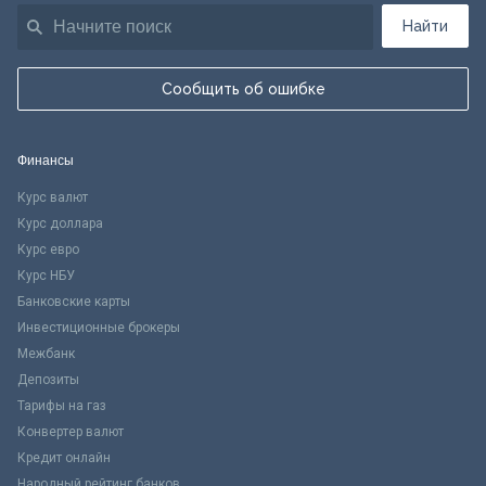
Найти
Сообщить об ошибке
Финансы
Курс валют
Курс доллара
Курс евро
Курс НБУ
Банковские карты
Инвестиционные брокеры
Межбанк
Депозиты
Тарифы на газ
Конвертер валют
Кредит онлайн
Народный рейтинг банков