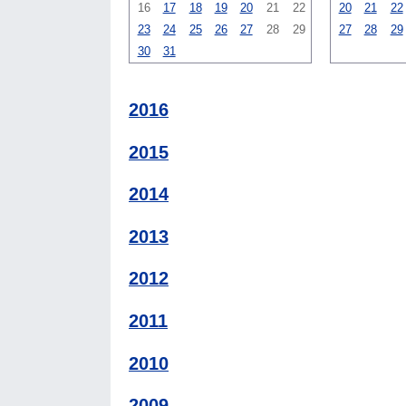
16
17
18
19
20
21
22
20
21
22
23
24
25
26
27
28
29
27
28
29
30
31
2016
2015
2014
2013
2012
2011
2010
2009