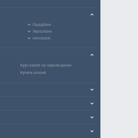
Ощадбанк
Укргазбанк
monobank
Курс валют на черном рынке
Купить злотый