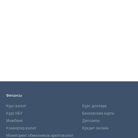
Финансы
Курс валют
Курс доллара
Курс НБУ
Банковские карты
Межбанк
Депозиты
Конвертер валют
Кредит онлайн
Мониторинг обменников криптовалют