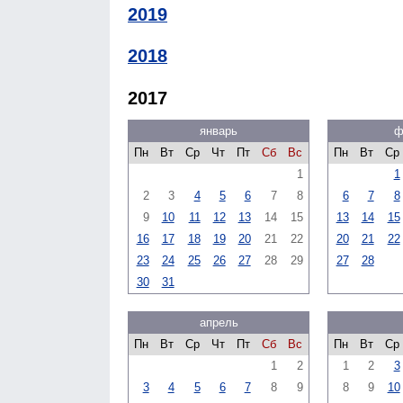
2019
2018
2017
январь
ф
Пн
Вт
Ср
Чт
Пт
Сб
Вс
Пн
Вт
Ср
1
1
2
3
4
5
6
7
8
6
7
8
9
10
11
12
13
14
15
13
14
15
16
17
18
19
20
21
22
20
21
22
23
24
25
26
27
28
29
27
28
30
31
апрель
Пн
Вт
Ср
Чт
Пт
Сб
Вс
Пн
Вт
Ср
1
2
1
2
3
3
4
5
6
7
8
9
8
9
10