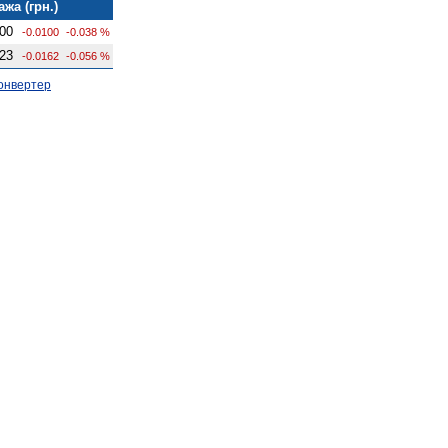
жа (грн.)
00
-0.0100
-0.038 %
23
-0.0162
-0.056 %
онвертер