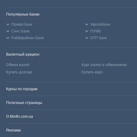
Популярные банки
Приватбанк
Укрсиббанк
Сенс Банк
ПУМБ
Райффайзен Банк
ОТП банк
Валютный аукцион
Обмен валют
Курс валют в обменниках
Купить доллар
Купить евро
Курсы по городам
Полезные страницы
О Minfin.com.ua
Реклама