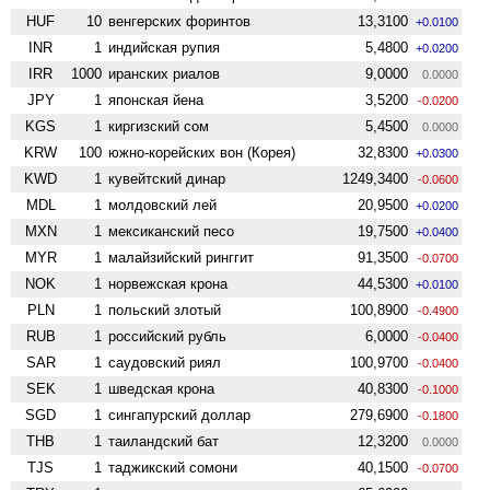
HUF
10
венгерских форинтов
13,3100
+0.0100
INR
1
индийская рупия
5,4800
+0.0200
IRR
1000
иранских риалов
9,0000
0.0000
JPY
1
японская йена
3,5200
-0.0200
KGS
1
киргизский сом
5,4500
0.0000
KRW
100
южно-корейских вон (Корея)
32,8300
+0.0300
KWD
1
кувейтский динар
1249,3400
-0.0600
MDL
1
молдовский лей
20,9500
+0.0200
MXN
1
мексиканский песо
19,7500
+0.0400
MYR
1
малайзийский ринггит
91,3500
-0.0700
NOK
1
норвежская крона
44,5300
+0.0100
PLN
1
польский злотый
100,8900
-0.4900
RUB
1
российский рубль
6,0000
-0.0400
SAR
1
саудовский риял
100,9700
-0.0400
SEK
1
шведская крона
40,8300
-0.1000
SGD
1
сингапурский доллар
279,6900
-0.1800
THB
1
таиландский бат
12,3200
0.0000
TJS
1
таджикский сомони
40,1500
-0.0700