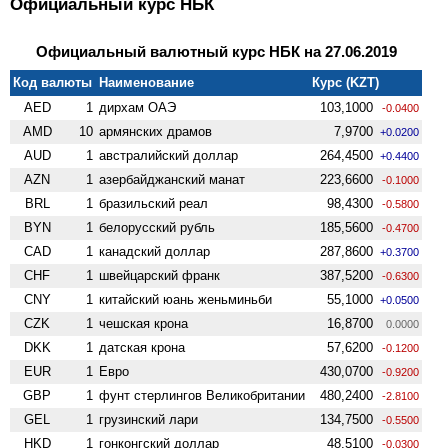
Официальный курс НБК
Официальный валютный курс НБК на 27.06.2019
Код валюты
Наименование
Курс (KZT)
AED
1
дирхам ОАЭ
103,1000
-0.0400
AMD
10
армянских драмов
7,9700
+0.0200
AUD
1
австралийский доллар
264,4500
+0.4400
AZN
1
азербайджанский манат
223,6600
-0.1000
BRL
1
бразильский реал
98,4300
-0.5800
BYN
1
белорусский рубль
185,5600
-0.4700
CAD
1
канадский доллар
287,8600
+0.3700
CHF
1
швейцарский франк
387,5200
-0.6300
CNY
1
китайский юань женьминьби
55,1000
+0.0500
CZK
1
чешская крона
16,8700
0.0000
DKK
1
датская крона
57,6200
-0.1200
EUR
1
Евро
430,0700
-0.9200
GBP
1
фунт стерлингов Велико­британии
480,2400
-2.8100
GEL
1
грузинский лари
134,7500
-0.5500
HKD
1
гонконгский доллар
48,5100
-0.0300