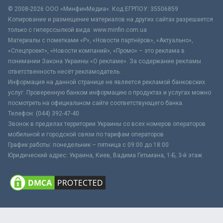
© 2008-2026 ООО «МинфинМедиа». Код ЕГРПОУ: 35506859
Копирование и размещение материалов на других сайтах разрешается
только с гиперссылкой вида: www.minfin.com.ua
Материалы с пометками «Р», «Новости партнёров», «Актуально»,
«Спецпроект», «Новости компаний», «Промо» – это реклама в
понимании Закона Украины «О рекламе». За содержание рекламы
ответственность несёт рекламодатель.
Информация на данной странице не является рекламой банковских
услуг. Проверенную банком информацию о продуктах и услугах можно
посмотреть на официальном сайте соответствующего банка.
Телефон: (044) 392-47-40
Звонок в пределах территории Украины со всех номеров операторов
мобильной и городской связи по тарифам операторов
График работы: понедельник – пятница с 09:00 до 18:00
Юридический адрес: Украина, Киев, Вадима Гетьмана, 1-Б, 3-й этаж