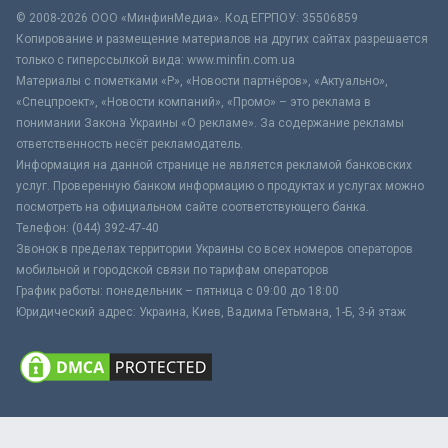
© 2008-2026 ООО «МинфинМедиа». Код ЕГРПОУ: 35506859
Копирование и размещение материалов на других сайтах разрешается
только с гиперссылкой вида: www.minfin.com.ua
Материалы с пометками «Р», «Новости партнёров», «Актуально»,
«Спецпроект», «Новости компаний», «Промо» – это реклама в
понимании Закона Украины «О рекламе». За содержание рекламы
ответственность несёт рекламодатель.
Информация на данной странице не является рекламой банковских
услуг. Проверенную банком информацию о продуктах и услугах можно
посмотреть на официальном сайте соответствующего банка.
Телефон: (044) 392-47-40
Звонок в пределах территории Украины со всех номеров операторов
мобильной и городской связи по тарифам операторов
График работы: понедельник – пятница с 09:00 до 18:00
Юридический адрес: Украина, Киев, Вадима Гетьмана, 1-Б, 3-й этаж