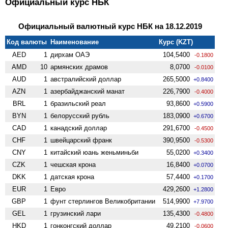
Официальный курс НБК
Официальный валютный курс НБК на 18.12.2019
Код валюты
Наименование
Курс (KZT)
AED
1
дирхам ОАЭ
104,5400
-0.1800
AMD
10
армянских драмов
8,0700
-0.0100
AUD
1
австралийский доллар
265,5000
+0.8400
AZN
1
азербайджанский манат
226,7900
-0.4000
BRL
1
бразильский реал
93,8600
+0.5900
BYN
1
белорусский рубль
183,0900
+0.6700
CAD
1
канадский доллар
291,6700
-0.4500
CHF
1
швейцарский франк
390,9500
-0.5300
CNY
1
китайский юань женьминьби
55,0200
+0.3400
CZK
1
чешская крона
16,8400
+0.0700
DKK
1
датская крона
57,4400
+0.1700
EUR
1
Евро
429,2600
+1.2800
GBP
1
фунт стерлингов Велико­британии
514,9900
+7.9700
GEL
1
грузинский лари
135,4300
-0.4800
HKD
1
гонконгский доллар
49,2100
-0.0600