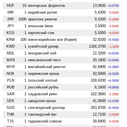
HUF
10
венгерских форинтов
13,0600
+0.0700
INR
1
индийская рупия
5,4300
-0.0200
IRR
1000
иранских риалов
9,1000
-0.1000
JPY
1
японская йена
3,5000
-0.0400
KGS
1
киргизский сом
5,5000
-0.0100
KRW
100
южно-корейских вон (Корея)
32,8200
+0.4300
KWD
1
кувейтский динар
1266,3700
-1.1100
MDL
1
молдовский лей
22,3200
+0.0200
MXN
1
мексиканский песо
20,1800
+0.0400
MYR
1
малайзийский ринггит
92,8900
+0.3900
NOK
1
норвежская крона
42,5800
+0.3100
PLN
1
польский злотый
100,4200
+0.5000
RUB
1
российский рубль
6,1600
+0.0800
SAR
1
саудовский риял
102,3800
-0.1900
SEK
1
шведская крона
41,0600
+0.1000
SGD
1
сингапурский доллар
283,9700
+0.4400
THB
1
таиландский бат
12,7100
-0.0300
TJS
1
таджикский сомони
39,6800
-0.0100