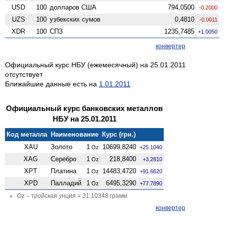
USD
100
долларов США
794,0500
-0.2000
UZS
100
узбекских сумов
0,4810
-0.0011
XDR
100
СПЗ
1235,7485
+1.0050
конвертер
Официальный курс НБУ (ежемесячный) на 25.01.2011
отсутствует
Ближайшие данные есть на
1.01.2011
Официальный курс банковских металлов
НБУ на 25.01.2011
Код металла
Наименование
Курс (грн.)
XAU
Золото
1
10699,8240
Oz
+25.1040
XAG
Серебро
1
218,8400
Oz
+3.2810
XPT
Платина
1
14483,4720
Oz
+91.6620
XPD
Палладий
1
6495,3290
Oz
+77.7890
Oz – тройская унция = 31.10348 грамм
конвертер