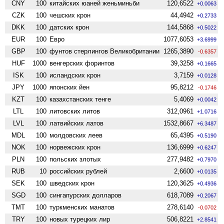
CNY
100
китайских юаней женьминьби
120,6522
+0.0063
CZK
100
чешских крон
44,4942
+0.2733
DKK
100
датских крон
144,5868
+0.5022
EUR
100
Евро
1077,6053
+3.6999
GBP
100
фунтов стерлингов Велико­британии
1265,3890
-0.6357
HUF
1000
венгерских форинтов
39,3258
+0.1665
ISK
100
исландских крон
3,7159
+0.0128
JPY
1000
японских йен
95,8212
-0.1746
KZT
100
казахстанских тенге
5,4069
+0.0042
LTL
100
литовских литов
312,0961
+1.0716
LVL
100
латвийских латов
1532,8667
+6.3487
MDL
100
молдовских леев
65,4395
+0.5190
NOK
100
норвежских крон
136,6999
+0.6247
PLN
100
польских злотых
277,9482
+0.7970
RUB
10
российских рублей
2,6600
+0.0135
SEK
100
шведских крон
120,3625
+0.4936
SGD
100
сингапурских долларов
618,7089
+0.2067
TMT
100
туркменских манатов
278,6140
-0.0702
TRY
100
новых турецких лир
506,8221
+2.8541