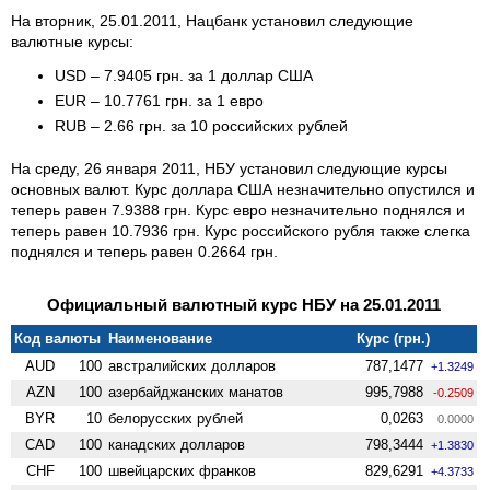
На вторник, 25.01.2011, Нацбанк установил следующие
валютные курсы:
USD – 7.9405 грн. за 1 доллар США
EUR – 10.7761 грн. за 1 евро
RUB – 2.66 грн. за 10 российских рублей
На среду, 26 января 2011, НБУ установил следующие курсы
основных валют. Курс доллара США незначительно опустился и
теперь равен 7.9388 грн. Курс евро незначительно поднялся и
теперь равен 10.7936 грн. Курс российского рубля также слегка
поднялся и теперь равен 0.2664 грн.
Официальный валютный курс НБУ на 25.01.2011
Код валюты
Наименование
Курс (грн.)
AUD
100
австралийских долларов
787,1477
+1.3249
AZN
100
азербайджанских манатов
995,7988
-0.2509
BYR
10
белорусских рублей
0,0263
0.0000
CAD
100
канадских долларов
798,3444
+1.3830
CHF
100
швейцарских франков
829,6291
+4.3733