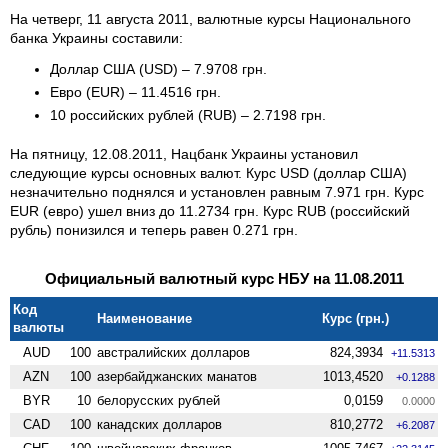
На четверг, 11 августа 2011, валютные курсы Национального
банка Украины составили:
Доллар США (USD) – 7.9708 грн.
Евро (EUR) – 11.4516 грн.
10 российских рублей (RUB) – 2.7198 грн.
На пятницу, 12.08.2011, Нацбанк Украины установил
следующие курсы основных валют. Курс USD (доллар США)
незначительно поднялся и установлен равным 7.971 грн. Курс
EUR (евро) ушел вниз до 11.2734 грн. Курс RUB (российский
рубль) понизился и теперь равен 0.271 грн.
Официальный валютный курс НБУ на 11.08.2011
Код
Наименование
Курс (грн.)
валюты
AUD
100
австралийских долларов
824,3934
+11.5313
AZN
100
азербайджанских манатов
1013,4520
+0.1288
BYR
10
белорусских рублей
0,0159
0.0000
CAD
100
канадских долларов
810,2772
+6.2087