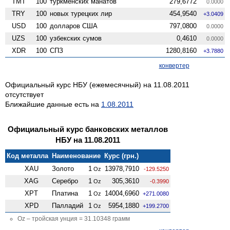
TMT
100
туркменских манатов
279,6772
0.0000
TRY
100
новых турецких лир
454,9540
+3.0409
USD
100
долларов США
797,0800
0.0000
UZS
100
узбекских сумов
0,4610
0.0000
XDR
100
СПЗ
1280,8160
+3.7880
конвертер
Официальный курс НБУ (ежемесячный) на 11.08.2011
отсутствует
Ближайшие данные есть на
1.08.2011
Официальный курс банковских металлов
НБУ на 11.08.2011
Код металла
Наименование
Курс (грн.)
XAU
Золото
1
13978,7910
Oz
-129.5250
XAG
Серебро
1
305,3610
Oz
-0.3990
XPT
Платина
1
14004,6960
Oz
+271.0080
XPD
Палладий
1
5954,1880
Oz
+199.2700
Oz – тройская унция = 31.10348 грамм