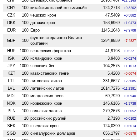
CHF
100
швейцарских франков
1095,7467
+22.3145
CNY
100
китайских юаней женьминьби
124,2718
+0.3202
CZK
100
чешских крон
47,5409
+0.5882
DKK
100
датских крон
153,6969
+1.0473
EUR
100
Евро
1145,1648
+7.9708
фунтов стерлингов Велико­
GBP
100
1294,9959
-7.4827
британии
HUF
1000
венгерских форинтов
41,9198
+0.5221
ISK
100
исландских крон
3,9488
+0.0274
JPY
1000
японских йен
104,2575
+1.1013
KZT
100
казахстанских тенге
5,4208
-0.0074
LTL
100
литовских литов
331,6627
+2.3085
LVL
100
латвийских латов
1614,7276
+11.2391
MDL
100
молдовских леев
69,7920
+0.0940
NOK
100
норвежских крон
146,6186
+1.3738
PLN
100
польских злотых
279,2676
+1.6052
RUB
10
российских рублей
2,7198
+0.0102
SEK
100
шведских крон
124,0390
+0.6014
SGD
100
сингапурских долларов
656,1797
-0.0578