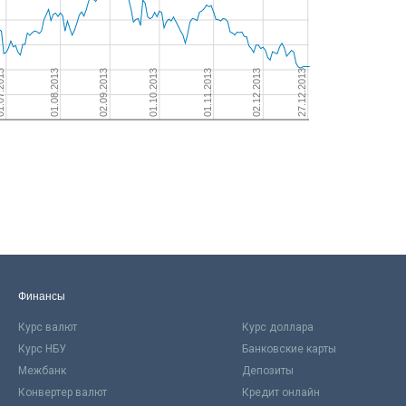
Финансы
Курс валют
Курс доллара
Курс НБУ
Банковские карты
Межбанк
Депозиты
Конвертер валют
Кредит онлайн