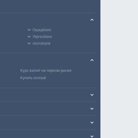
Ощадбанк
Укргазбанк
monobank
Курс валют на черном рынке
Купить злотый