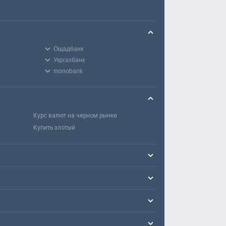
Ощадбанк
Укргазбанк
monobank
Курс валют на черном рынке
Купить злотый