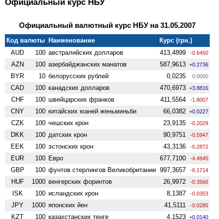
Официальный курс НБУ
Официальный валютный курс НБУ на 31.05.2007
Код валюты
Наименование
Курс (грн.)
AUD
100
австралийских долларов
413,4899
-0.6450
AZN
100
азербайджанских манатов
587,9613
+0.2736
BYR
10
белорусских рублей
0,0235
0.0000
CAD
100
канадских долларов
470,6973
+3.8816
CHF
100
швейцарских франков
411,5564
-1.8007
CNY
100
китайских юаней женьминьби
66,0382
+0.0227
CZK
100
чешских крон
23,9135
-0.2029
DKK
100
датских крон
90,9751
-0.5947
EEK
100
эстонских крон
43,3136
-0.2872
EUR
100
Евро
677,7100
-4.4945
GBP
100
фунтов стерлингов Велико­британии
997,3657
-6.1714
HUF
1000
венгерских форинтов
26,9972
-0.3566
ISK
100
исландских крон
8,1387
-0.0353
JPY
1000
японских йен
41,5111
-0.0285
KZT
100
казахстанских тенге
4,1523
+0.0140