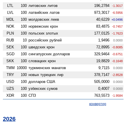
LTL
100
литовских литов
196,2784
-1.3017
LVL
100
латвийских латов
973,3017
-6.5956
MDL
100
молдовских леев
40,6229
+0.0496
NOK
100
норвежских крон
83,4875
-0.7457
PLN
100
польских злотых
177,0125
-1.7623
RUB
10
российских рублей
1,9496
0.0000
SEK
100
шведских крон
72,8995
-0.8085
SGD
100
сингапурских долларов
329,9464
-0.6751
SKK
100
словацких крон
19,8829
-0.1648
TMM
10000
туркменских манатов
9,7115
0.0000
TRY
100
новых турецких лир
378,7147
-2.8528
USD
100
долларов США
505,0000
0.0000
UZS
100
узбекских сумов
0,4007
0.0000
XDR
100
СПЗ
763,5573
-1.9584
конвертер
2026