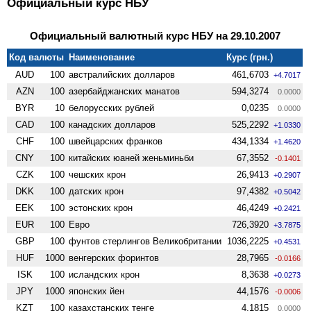
Официальный курс НБУ
Официальный валютный курс НБУ на 29.10.2007
Код валюты
Наименование
Курс (грн.)
AUD
100
австралийских долларов
461,6703
+4.7017
AZN
100
азербайджанских манатов
594,3274
0.0000
BYR
10
белорусских рублей
0,0235
0.0000
CAD
100
канадских долларов
525,2292
+1.0330
CHF
100
швейцарских франков
434,1334
+1.4620
CNY
100
китайских юаней женьминьби
67,3552
-0.1401
CZK
100
чешских крон
26,9413
+0.2907
DKK
100
датских крон
97,4382
+0.5042
EEK
100
эстонских крон
46,4249
+0.2421
EUR
100
Евро
726,3920
+3.7875
GBP
100
фунтов стерлингов Велико­британии
1036,2225
+0.4531
HUF
1000
венгерских форинтов
28,7965
-0.0166
ISK
100
исландских крон
8,3638
+0.0273
JPY
1000
японских йен
44,1576
-0.0006
KZT
100
казахстанских тенге
4,1815
0.0000