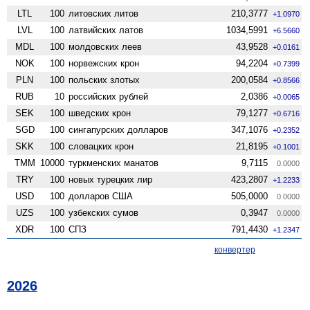
LTL
100
литовских литов
210,3777
+1.0970
LVL
100
латвийских латов
1034,5991
+6.5660
MDL
100
молдовских леев
43,9528
+0.0161
NOK
100
норвежских крон
94,2204
+0.7399
PLN
100
польских злотых
200,0584
+0.8566
RUB
10
российских рублей
2,0386
+0.0065
SEK
100
шведских крон
79,1277
+0.6716
SGD
100
сингапурских долларов
347,1076
+0.2352
SKK
100
словацких крон
21,8195
+0.1001
TMM
10000
туркменских манатов
9,7115
0.0000
TRY
100
новых турецких лир
423,2807
+1.2233
USD
100
долларов США
505,0000
0.0000
UZS
100
узбекских сумов
0,3947
0.0000
XDR
100
СПЗ
791,4430
+1.2347
конвертер
2026