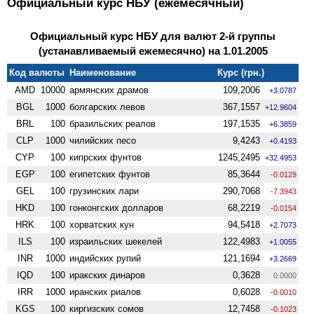
Официальный курс НБУ (ежемесячный)
Официальный курс НБУ для валют 2-й группы
(устанавливаемый ежемесячно) на 1.01.2005
Код валюты
Наименование
Курс (грн.)
AMD
10000
армянских драмов
109,2006
+3.0787
BGL
1000
болгарских левов
367,1557
+12.9604
BRL
100
бразильских реалов
197,1535
+6.3859
CLP
1000
чилийских песо
9,4243
+0.4193
CYP
100
кипрских фунтов
1245,2495
+32.4953
EGP
100
египетских фунтов
85,3644
-0.0129
GEL
100
грузинских лари
290,7068
-7.3943
HKD
100
гонконгских долларов
68,2219
-0.0154
HRK
100
хорватских кун
94,5418
+2.7073
ILS
100
израильских шекелей
122,4983
+1.0055
INR
1000
индийских рупий
121,1694
+3.2669
IQD
100
иракских динаров
0,3628
0.0000
IRR
1000
иранских риалов
0,6028
-0.0010
KGS
100
киргизских сомов
12,7458
-0.1023