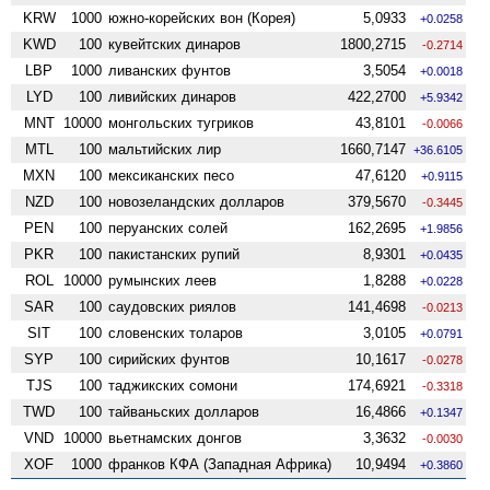
KRW
1000
южно-корейских вон (Корея)
5,0933
+0.0258
KWD
100
кувейтских динаров
1800,2715
-0.2714
LBP
1000
ливанских фунтов
3,5054
+0.0018
LYD
100
ливийских динаров
422,2700
+5.9342
MNT
10000
монгольских тугриков
43,8101
-0.0066
MTL
100
мальтийских лир
1660,7147
+36.6105
MXN
100
мексиканских песо
47,6120
+0.9115
NZD
100
ново­зеландских долларов
379,5670
-0.3445
PEN
100
перуанских солей
162,2695
+1.9856
PKR
100
пакистанских рупий
8,9301
+0.0435
ROL
10000
румынских леев
1,8288
+0.0228
SAR
100
саудовских риялов
141,4698
-0.0213
SIT
100
словенских толаров
3,0105
+0.0791
SYP
100
сирийских фунтов
10,1617
-0.0278
TJS
100
таджикских сомони
174,6921
-0.3318
TWD
100
тайваньских долларов
16,4866
+0.1347
VND
10000
вьетнамских донгов
3,3632
-0.0030
XOF
1000
франков КФА (Западная Африка)
10,9494
+0.3860