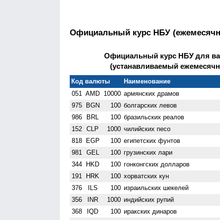
Официальный курс НБУ (ежемесяч
Официальный курс НБУ для ва
(устанавливаемый ежемесячно)
Код валюты
Наименование
051
AMD
10000
армянских драмов
975
BGN
100
болгарских левов
986
BRL
100
бразильских реалов
152
CLP
1000
чилийских песо
818
EGP
100
египетских фунтов
981
GEL
100
грузинских лари
344
HKD
100
гонконгских долларов
191
HRK
100
хорватских кун
376
ILS
100
израильских шекелей
356
INR
1000
индийских рупий
368
IQD
100
иракских динаров