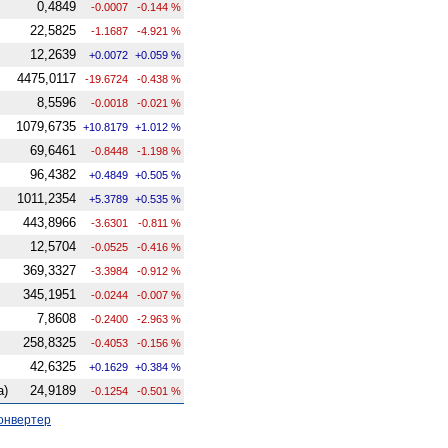
0,4849
-0.0007
-0.144 %
22,5825
-1.1687
-4.921 %
12,2639
+0.0072
+0.059 %
4475,0117
-19.6724
-0.438 %
8,5596
-0.0018
-0.021 %
1079,6735
+10.8179
+1.012 %
69,6461
-0.8448
-1.198 %
96,4382
+0.4849
+0.505 %
1011,2354
+5.3789
+0.535 %
443,8966
-3.6301
-0.811 %
12,5704
-0.0525
-0.416 %
369,3327
-3.3984
-0.912 %
345,1951
-0.0244
-0.007 %
7,8608
-0.2400
-2.963 %
258,8325
-0.4053
-0.156 %
42,6325
+0.1629
+0.384 %
а)
24,9189
-0.1254
-0.501 %
онвертер