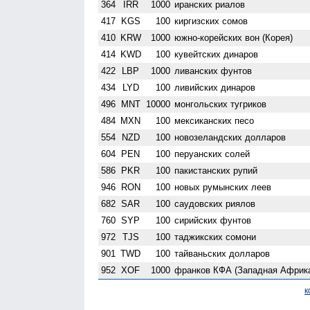
364
IRR
1000
иранских риалов
417
KGS
100
киргизских сомов
410
KRW
1000
южно-корейских вон (Корея)
414
KWD
100
кувейтских динаров
422
LBP
1000
ливанских фунтов
434
LYD
100
ливийских динаров
496
MNT
10000
монгольских тугриков
484
MXN
100
мексиканских песо
554
NZD
100
ново­зеландских долларов
604
PEN
100
перуанских солей
586
PKR
100
пакистанских рупий
946
RON
100
новых румынских леев
682
SAR
100
саудовских риялов
760
SYP
100
сирийских фунтов
972
TJS
100
таджикских сомони
901
TWD
100
тайваньских долларов
952
XOF
1000
франков КФА (Западная Африк
к