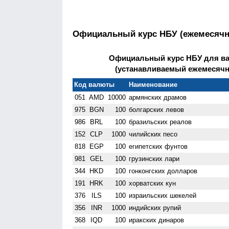
Официальный курс НБУ (ежемесяч
Официальный курс НБУ для ва
(устанавливаемый ежемесячно)
Код валюты
Наименование
051
AMD
10000
армянских драмов
975
BGN
100
болгарских левов
986
BRL
100
бразильских реалов
152
CLP
1000
чилийских песо
818
EGP
100
египетских фунтов
981
GEL
100
грузинских лари
344
HKD
100
гонконгских долларов
191
HRK
100
хорватских кун
376
ILS
100
израильских шекелей
356
INR
1000
индийских рупий
368
IQD
100
иракских динаров