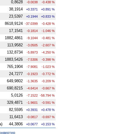
0,8628
-0.0038
-0.438 %
38,1914
+0.3371
+0.891 %
23,5397
+0.1944
+0.833 %
8618,9124
-37.0399
-0.428 %
17,1541
-0.1814
-1.046 %
1882,4861
-9.1044
-0.481 %
113,9582
-3.0505
-2.607 %
132,8734
-5.8973
-4.250 %
1883,5426
-7.5306
-0.398 %
765,1904
-7.9081
-1.023 %
24,7277
-0.1923
-0.772 %
649,9802
-1.3635
-0.209 %
690,8215
-4.6414
-0.667 %
5,0126
-7.1522
-58.794 %
329,4871
-1.9601
-0.591 %
82,5595
+0.3931
+0.478 %
11,6413
-0.0817
-0.697 %
а)
44,3806
+0.0677
+0.153 %
онвертер