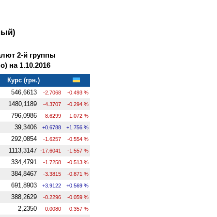
ный)
лют 2-й группы
 на 1.10.2016
Курс (грн.)
546,6613
-2.7068
-0.493 %
1480,1189
-4.3707
-0.294 %
796,0986
-8.6299
-1.072 %
39,3406
+0.6788
+1.756 %
292,0854
-1.6257
-0.554 %
1113,3147
-17.6041
-1.557 %
334,4791
-1.7258
-0.513 %
384,8467
-3.3815
-0.871 %
691,8903
+3.9122
+0.569 %
388,2629
-0.2296
-0.059 %
2,2350
-0.0080
-0.357 %