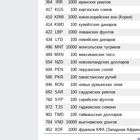
364
IRR
1000
иранских риалов
417
KGS
100
киргизских сомов
410
KRW
1000
южно-корейских вон (Корея)
414
KWD
100
кувейтских динаров
422
LBP
1000
ливанских фунтов
434
LYD
100
ливийских динаров
496
MNT
10000
монгольских тугриков
484
MXN
100
мексиканских песо
554
NZD
100
ново­зеландских долларов
604
PEN
100
перуанских солей
586
PKR
100
пакистанских рупий
946
RON
100
новых румынских леев
682
SAR
100
саудовских риялов
760
SYP
100
сирийских фунтов
972
TJS
100
таджикских сомони
901
TWD
100
тайваньских долларов
704
VND
10000
вьетнамских донгов
952
XOF
1000
франков КФА (Западная Африк
к